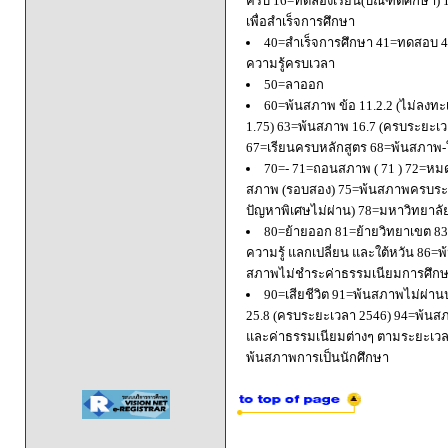
ครบ 16=ทดลองเรียน(บัณฑิตศึกษา) 
เพื่อสำเร็จการศึกษา
40=สำเร็จการศึกษา 41=ทดสอบ 4
ความรู้ครบเวลา
50=ลาออก
60=พ้นสภาพ ข้อ 11.2.2 (ไม่ลงทะ
1.75) 63=พ้นสภาพ 16.7 (ครบระยะเว
67=เรียนครบหลักสูตร 68=พ้นสภาพ-ใ
70=- 71=ถอนสภาพ ( 71 ) 72=หมด
สภาพ (รอบสอง) 75=พ้นสภาพครบระยะ
ปัญหาพิเศษไม่ผ่าน) 78=มหาวิทยาลั
80=ย้ายออก 81=ย้ายวิทยาเขต 83=
ความรู้ แลกเปลี่ยน และใต้หวัน 8
สภาพไม่ชำระค่าธรรมเนียมการศึก
90=เสียชีวิต 91=พ้นสภาพไม่ผ่า
25.8 (ครบระยะเวลา 2546) 94=พ้นส
และค่าธรรมเนียมต่างๆ ตามระยะเวล
พ้นสภาพการเป็นนักศึกษา