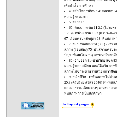
ครบ 16=ทดลองเรียน(บัณฑิตศึกษา) 
เพื่อสำเร็จการศึกษา
40=สำเร็จการศึกษา 41=ทดสอบ 4
ความรู้ครบเวลา
50=ลาออก
60=พ้นสภาพ ข้อ 11.2.2 (ไม่ลงทะ
1.75) 63=พ้นสภาพ 16.7 (ครบระยะเว
67=เรียนครบหลักสูตร 68=พ้นสภาพ-ใ
70=- 71=ถอนสภาพ ( 71 ) 72=หมด
สภาพ (รอบสอง) 75=พ้นสภาพครบระยะ
ปัญหาพิเศษไม่ผ่าน) 78=มหาวิทยาลั
80=ย้ายออก 81=ย้ายวิทยาเขต 83=
ความรู้ แลกเปลี่ยน และใต้หวัน 8
สภาพไม่ชำระค่าธรรมเนียมการศึก
90=เสียชีวิต 91=พ้นสภาพไม่ผ่า
25.8 (ครบระยะเวลา 2546) 94=พ้นส
และค่าธรรมเนียมต่างๆ ตามระยะเวล
พ้นสภาพการเป็นนักศึกษา