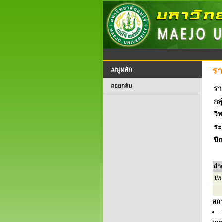
รา
เมนูหลัก
ถอยกลับ
รา
กลุ
วิ
ระ
ปี
ลำ
เท
สถ