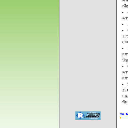
ครบ
เพื
ควา
1.7
67=
สภา
ปัญ
ควา
สภ
25.
และ
พ้น