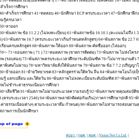
 16=ทดลองเรียน(บัณฑิตศึกษา) 17=สถานะตรวจสอบจบ รอส่งคณะ 18=รอสภาอนุมัติ
่อสำเร็จการศึกษา
40=สำเร็จการศึกษา 41=ทดสอบ 46=นักศึกษา ECP ครบระยะเวลา 47=นักศึกษาฝึกง
มรู้ครบเวลา
50=ลาออก
60=พ้นสภาพ ข้อ 11.2.2 (ไม่ลงทะเบียน) 61=พ้นสภาพข้อ 16.10.1 (คะแนนไม่ถึง 1.
5) 63=พ้นสภาพ 16.7 (ครบระยะเวลา/เกินกำหนดหลักสูตร) 64=พ้นสภาพ ข้อ 22.7 6
เรียนครบหลักสูตร 68=พ้นสภาพ-ให้ออก 69=พ้นสภาพ-คัดชื่อออก (ไล่ออก)
70=- 71=ถอนสภาพ ( 71 ) 72=หมดสภาพ (ขาดการติดต่อ) 73=พ้นสภาพ ไม่ส่งโครงร่
พ (รอบสอง) 75=พ้นสภาพครบระยะเวลาศึกษาระดับบัณฑิต 76=ไม่มารายงานตัว 77
หาพิเศษไม่ผ่าน) 78=มหาวิทยาลัยสั่งให้พ้นสภาพ 79=พ้นสภาพ ข้อ 7 7.2 (ปริญญา
80=ย้ายออก 81=ย้ายวิทยาเขต 83=หลักสูตรร่วมใต้หวัน จีน 84=พ้นสภาพโอนไปเป็น
มรู้ แลกเปลี่ยน และใต้หวัน 86=พ้นสภาพไม่ลงทะเบียนระดับบัณฑิต 87=พ้นสภา
าพไม่ชำระค่าธรรมเนียมการศึกษา
90=เสียชีวิต 91=พ้นสภาพไม่ผ่านประมวลความรอบรู้ 92=พ้นสภาพขาดคุณสมบัติขอ
8 (ครบระยะเวลา 2546) 94=พ้นสภาพลาพักติดต่อกันเกิน2ภาคการศึกษาปกติ 95=
ค่าธรรมเนียมต่างๆ ตามระยะเวลาที่ม.กำหนด) 96=พ้นสภาพไม่สามารถสอบผ่านคุณ
สภาพการเป็นนักศึกษา
สปอว.
|
กยศ.
|
สมศ.
|
Vision Net Co.Ltd.
|