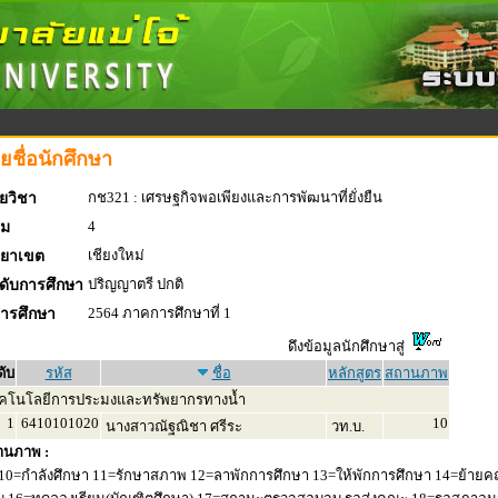
ยชื่อนักศึกษา
กช321 : เศรษฐกิจพอเพียงและการพัฒนาที่ยั่งยืน
ยวิชา
4
่ม
เชียงใหม่
ทยาเขต
ปริญญาตรี ปกติ
ดับการศึกษา
2564 ภาคการศึกษาที่ 1
การศึกษา
ดึงข้อมูลนักศึกษาสู่
ดับ
รหัส
ชื่อ
หลักสูตร
สถานภาพ
คโนโลยีการประมงและทรัพยากรทางน้ำ
1
6410101020
10
นางสาวณัฐณิชา ศรีระ
วท.บ.
านภาพ :
10=กำลังศึกษา 11=รักษาสภาพ 12=ลาพักการศึกษา 13=ให้พักการศึกษา 14=ย้ายค