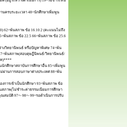
 (อยู่ระหว่างดำเนินการ) 19=รอชำระหนี้
านครบระยะเวลา 48=นักศึกษาเพิ่มพูน
50) 62=พ้นสภาพ ข้อ 16.10.2 (คะแนนไม่ถึง
5=พ้นสภาพ ข้อ 22.5 66=พ้นสภาพ ข้อ 25.6
างวิทยานิพนธ์ หรือปัญหาพิเศษ 74=พ้น
=พ้นสภาพ(สอบดุษฎีนิพนธ์/วิทยานิพนธ์/
โท)****
นักศึกษาสถาบันการศึกษาอื่น 85=เพิ่มพูน
พไม่ผ่านการสอบภาษาต่างประเทศ 88=พ้น
งการเข้าเป็นนักศึกษา 93=พ้นสภาพ ข้อ
พ้นสภาพ(ไม่ชำระค่าธรรมเนียมการศึกษา
สมบัติ 97=- 98=- 99=รอดำเนินการปรับ