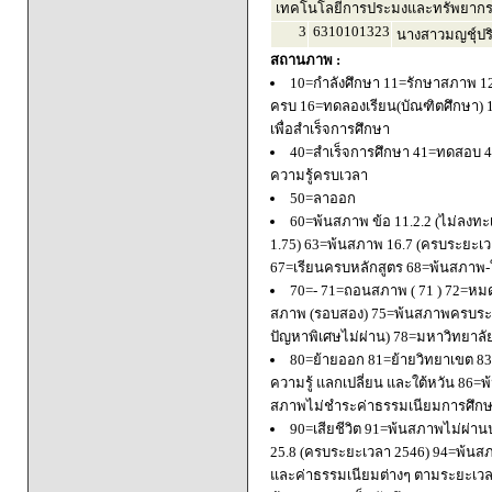
เทคโนโลยีการประมงและทรัพยากร
3
6310101323
นางสาวมญชุ์ปริย
สถานภาพ :
10=กำลังศึกษา 11=รักษาสภาพ 1
ครบ 16=ทดลองเรียน(บัณฑิตศึกษา) 
เพื่อสำเร็จการศึกษา
40=สำเร็จการศึกษา 41=ทดสอบ 4
ความรู้ครบเวลา
50=ลาออก
60=พ้นสภาพ ข้อ 11.2.2 (ไม่ลงทะ
1.75) 63=พ้นสภาพ 16.7 (ครบระยะเว
67=เรียนครบหลักสูตร 68=พ้นสภาพ-ใ
70=- 71=ถอนสภาพ ( 71 ) 72=หมด
สภาพ (รอบสอง) 75=พ้นสภาพครบระยะ
ปัญหาพิเศษไม่ผ่าน) 78=มหาวิทยาลั
80=ย้ายออก 81=ย้ายวิทยาเขต 83=
ความรู้ แลกเปลี่ยน และใต้หวัน 8
สภาพไม่ชำระค่าธรรมเนียมการศึก
90=เสียชีวิต 91=พ้นสภาพไม่ผ่า
25.8 (ครบระยะเวลา 2546) 94=พ้นส
และค่าธรรมเนียมต่างๆ ตามระยะเวล