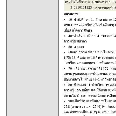
เทคโนโลยีการประมงและทรัพยากร
3
6310101323
นางสาวมญชุ์ปริย
สถานภาพ :
10=กำลังศึกษา 11=รักษาสภาพ 1
ครบ 16=ทดลองเรียน(บัณฑิตศึกษา) 
เพื่อสำเร็จการศึกษา
40=สำเร็จการศึกษา 41=ทดสอบ 4
ความรู้ครบเวลา
50=ลาออก
60=พ้นสภาพ ข้อ 11.2.2 (ไม่ลงทะ
1.75) 63=พ้นสภาพ 16.7 (ครบระยะเว
67=เรียนครบหลักสูตร 68=พ้นสภาพ-ใ
70=- 71=ถอนสภาพ ( 71 ) 72=หมด
สภาพ (รอบสอง) 75=พ้นสภาพครบระยะ
ปัญหาพิเศษไม่ผ่าน) 78=มหาวิทยาลั
80=ย้ายออก 81=ย้ายวิทยาเขต 83=
ความรู้ แลกเปลี่ยน และใต้หวัน 8
สภาพไม่ชำระค่าธรรมเนียมการศึก
90=เสียชีวิต 91=พ้นสภาพไม่ผ่า
25.8 (ครบระยะเวลา 2546) 94=พ้นส
และค่าธรรมเนียมต่างๆ ตามระยะเวล