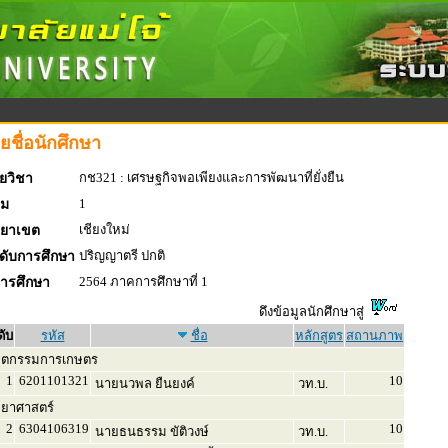
ยชื่อนักศึกษา
กช321 : เศรษฐกิจพอเพียงและการพัฒนาที่ยั่งยืน
ยวิชา
1
่ม
เชียงใหม่
ทยาเขต
ปริญญาตรี ปกติ
ดับการศึกษา
2564 ภาคการศึกษาที่ 1
การศึกษา
ดึงข้อมูลนักศึกษาสู่
ดับ
รหัส
ชื่อ
หลักสูตร
สถานภาพ
ิตกรรมการเกษตร
1
6201101321
10
นายนวพล ยืนยงค์
วท.บ.
ทยาศาสตร์
2
6304106319
10
นายธนธรรม ขัติวงษ์
วท.บ.