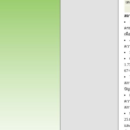
เท
สถ
ครบ
เพื
ควา
1.7
67=
สภา
ปัญ
ควา
สภ
25.
และ