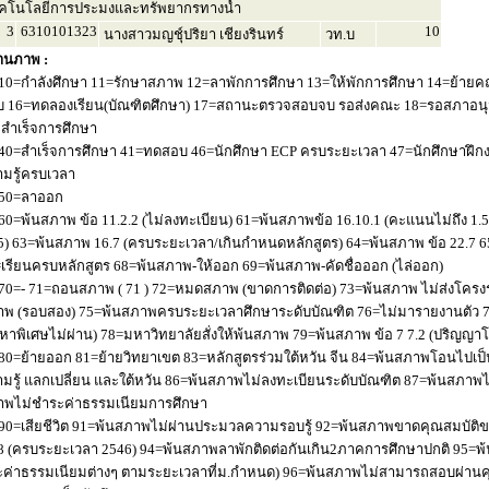
คโนโลยีการประมงและทรัพยากรทางน้ำ
3
6310101323
10
นางสาวมญชุ์ปริยา เชียงรินทร์
วท.บ
านภาพ :
10=กำลังศึกษา 11=รักษาสภาพ 12=ลาพักการศึกษา 13=ให้พักการศึกษา 14=ย้ายค
 16=ทดลองเรียน(บัณฑิตศึกษา) 17=สถานะตรวจสอบจบ รอส่งคณะ 18=รอสภาอนุมัติ
่อสำเร็จการศึกษา
40=สำเร็จการศึกษา 41=ทดสอบ 46=นักศึกษา ECP ครบระยะเวลา 47=นักศึกษาฝึกง
มรู้ครบเวลา
50=ลาออก
60=พ้นสภาพ ข้อ 11.2.2 (ไม่ลงทะเบียน) 61=พ้นสภาพข้อ 16.10.1 (คะแนนไม่ถึง 1.
5) 63=พ้นสภาพ 16.7 (ครบระยะเวลา/เกินกำหนดหลักสูตร) 64=พ้นสภาพ ข้อ 22.7 6
เรียนครบหลักสูตร 68=พ้นสภาพ-ให้ออก 69=พ้นสภาพ-คัดชื่อออก (ไล่ออก)
70=- 71=ถอนสภาพ ( 71 ) 72=หมดสภาพ (ขาดการติดต่อ) 73=พ้นสภาพ ไม่ส่งโครงร่
พ (รอบสอง) 75=พ้นสภาพครบระยะเวลาศึกษาระดับบัณฑิต 76=ไม่มารายงานตัว 77
หาพิเศษไม่ผ่าน) 78=มหาวิทยาลัยสั่งให้พ้นสภาพ 79=พ้นสภาพ ข้อ 7 7.2 (ปริญญา
80=ย้ายออก 81=ย้ายวิทยาเขต 83=หลักสูตรร่วมใต้หวัน จีน 84=พ้นสภาพโอนไปเป็น
มรู้ แลกเปลี่ยน และใต้หวัน 86=พ้นสภาพไม่ลงทะเบียนระดับบัณฑิต 87=พ้นสภา
าพไม่ชำระค่าธรรมเนียมการศึกษา
90=เสียชีวิต 91=พ้นสภาพไม่ผ่านประมวลความรอบรู้ 92=พ้นสภาพขาดคุณสมบัติขอ
8 (ครบระยะเวลา 2546) 94=พ้นสภาพลาพักติดต่อกันเกิน2ภาคการศึกษาปกติ 95=
ค่าธรรมเนียมต่างๆ ตามระยะเวลาที่ม.กำหนด) 96=พ้นสภาพไม่สามารถสอบผ่านคุณ