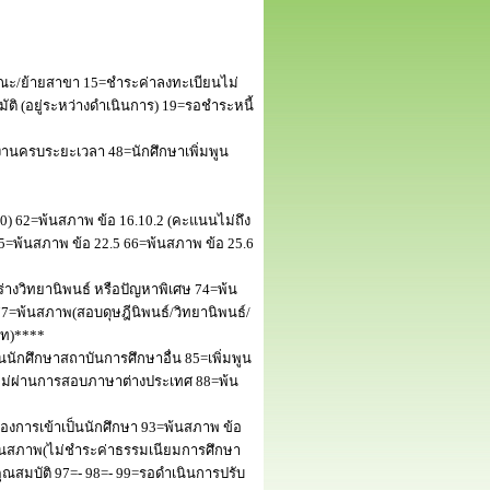
ณะ/ย้ายสาขา 15=ชำระค่าลงทะเบียนไม่
 (อยู่ระหว่างดำเนินการ) 19=รอชำระหนี้
านครบระยะเวลา 48=นักศึกษาเพิ่มพูน
50) 62=พ้นสภาพ ข้อ 16.10.2 (คะแนนไม่ถึง
5=พ้นสภาพ ข้อ 22.5 66=พ้นสภาพ ข้อ 25.6
างวิทยานิพนธ์ หรือปัญหาพิเศษ 74=พ้น
=พ้นสภาพ(สอบดุษฎีนิพนธ์/วิทยานิพนธ์/
โท)****
นักศึกษาสถาบันการศึกษาอื่น 85=เพิ่มพูน
พไม่ผ่านการสอบภาษาต่างประเทศ 88=พ้น
งการเข้าเป็นนักศึกษา 93=พ้นสภาพ ข้อ
พ้นสภาพ(ไม่ชำระค่าธรรมเนียมการศึกษา
สมบัติ 97=- 98=- 99=รอดำเนินการปรับ