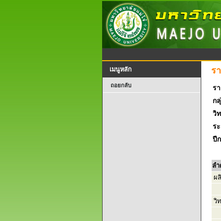
รา
เมนูหลัก
ถอยกลับ
รา
กลุ
วิ
ระ
ปี
ลำ
ผล
วิ