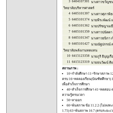
3
6404107301
นางสาวขวัญชนก
วิทยาลัยบริหารศาสตร์
4
6405101397
นางสาวศุภาพิธญ์
5
6405101374
นายพีระพัฒน์ แ
6
6405101362
นายปรัชญาเมธี 
7
6405101359
นางสาวปนัดดา
8
6405101347
นางสาวธนิกา เข
9
6405101427
นายณัฐปกรณ์ ศ
วิทยาลัยพลังงานทดแทน
10
6415123358
นายภูริ ธิบุญเรื
11
6415123319
นายธนวัฒน์ ติเ
สถานภาพ :
10=กำลังศึกษา 11=รักษาสภาพ 1
ครบ 16=ทดลองเรียน(บัณฑิตศึกษา) 
เพื่อสำเร็จการศึกษา
40=สำเร็จการศึกษา 41=ทดสอบ 4
ความรู้ครบเวลา
50=ลาออก
60=พ้นสภาพ ข้อ 11.2.2 (ไม่ลงทะ
1.75) 63=พ้นสภาพ 16.7 (ครบระยะเว