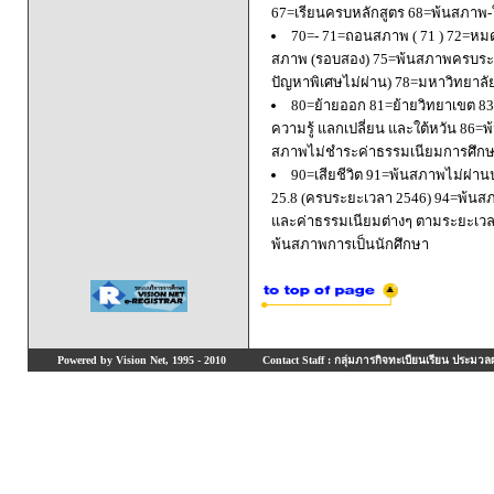
67=เรียนครบหลักสูตร 68=พ้นสภาพ-ใ
70=- 71=ถอนสภาพ ( 71 ) 72=หมด
สภาพ (รอบสอง) 75=พ้นสภาพครบระยะ
ปัญหาพิเศษไม่ผ่าน) 78=มหาวิทยาลั
80=ย้ายออก 81=ย้ายวิทยาเขต 83=
ความรู้ แลกเปลี่ยน และใต้หวัน 8
สภาพไม่ชำระค่าธรรมเนียมการศึก
90=เสียชีวิต 91=พ้นสภาพไม่ผ่า
25.8 (ครบระยะเวลา 2546) 94=พ้นส
และค่าธรรมเนียมต่างๆ ตามระยะเวล
พ้นสภาพการเป็นนักศึกษา
Powered by Vision Net, 1995 - 2010
Contact Staff : กลุ่มภารกิจทะเบียนเรียน ประมวลผ