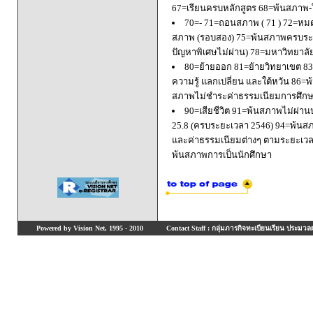
67=เรียนครบหลักสูตร 68=พ้นสภาพ-ใ
70=- 71=ถอนสภาพ ( 71 ) 72=หมด
สภาพ (รอบสอง) 75=พ้นสภาพครบระยะ
ปัญหาพิเศษไม่ผ่าน) 78=มหาวิทยาลั
80=ย้ายออก 81=ย้ายวิทยาเขต 83=
ความรู้ แลกเปลี่ยน และใต้หวัน 8
สภาพไม่ชำระค่าธรรมเนียมการศึก
90=เสียชีวิต 91=พ้นสภาพไม่ผ่า
25.8 (ครบระยะเวลา 2546) 94=พ้นส
และค่าธรรมเนียมต่างๆ ตามระยะเวล
พ้นสภาพการเป็นนักศึกษา
Powered by Vision Net, 1995 - 2010
Contact Staff : กลุ่มภารกิจทะเบียนเรียน ประมวลผ