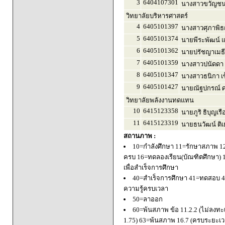
3
6404107301
นางสาวขวัญชนก
วิทยาลัยบริหารศาสตร์
4
6405101397
นางสาวศุภาพิธญ์
5
6405101374
นายพีระพัฒน์ แ
6
6405101362
นายปรัชญาเมธี 
7
6405101359
นางสาวปนัดดา
8
6405101347
นางสาวธนิกา เข
9
6405101427
นายณัฐปกรณ์ ศ
วิทยาลัยพลังงานทดแทน
10
6415123358
นายภูริ ธิบุญเรื
11
6415123319
นายธนวัฒน์ ติเ
สถานภาพ :
10=กำลังศึกษา 11=รักษาสภาพ 1
ครบ 16=ทดลองเรียน(บัณฑิตศึกษา) 
เพื่อสำเร็จการศึกษา
40=สำเร็จการศึกษา 41=ทดสอบ 4
ความรู้ครบเวลา
50=ลาออก
60=พ้นสภาพ ข้อ 11.2.2 (ไม่ลงทะ
1.75) 63=พ้นสภาพ 16.7 (ครบระยะเว