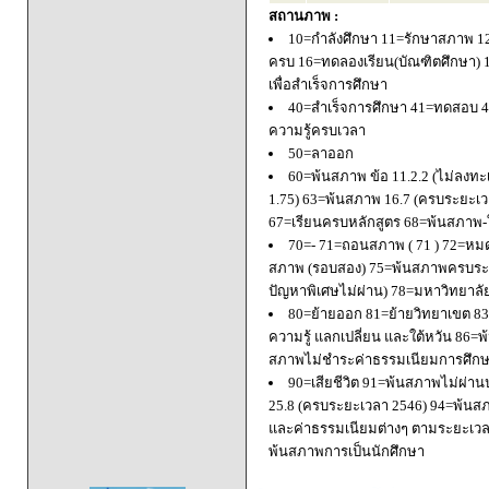
สถานภาพ :
10=กำลังศึกษา 11=รักษาสภาพ 1
ครบ 16=ทดลองเรียน(บัณฑิตศึกษา) 
เพื่อสำเร็จการศึกษา
40=สำเร็จการศึกษา 41=ทดสอบ 4
ความรู้ครบเวลา
50=ลาออก
60=พ้นสภาพ ข้อ 11.2.2 (ไม่ลงทะ
1.75) 63=พ้นสภาพ 16.7 (ครบระยะเว
67=เรียนครบหลักสูตร 68=พ้นสภาพ-ใ
70=- 71=ถอนสภาพ ( 71 ) 72=หมด
สภาพ (รอบสอง) 75=พ้นสภาพครบระยะ
ปัญหาพิเศษไม่ผ่าน) 78=มหาวิทยาลั
80=ย้ายออก 81=ย้ายวิทยาเขต 83=
ความรู้ แลกเปลี่ยน และใต้หวัน 8
สภาพไม่ชำระค่าธรรมเนียมการศึก
90=เสียชีวิต 91=พ้นสภาพไม่ผ่า
25.8 (ครบระยะเวลา 2546) 94=พ้นส
และค่าธรรมเนียมต่างๆ ตามระยะเวล
พ้นสภาพการเป็นนักศึกษา