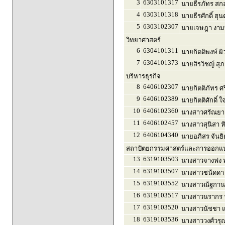
3
6303101317
นายธีรภัทร สกล
4
6303101318
นายธีรศักดิ์ ฮุ
5
6303102307
นายเจษฎา งามพ
วิทยาศาสตร์
6
6304101311
นายกิตติพงษ์ ผ
7
6304101373
นายสิรวิชญ์ สุภ
บริหารธุรกิจ
8
6406102307
นายกิตติภัทร ศร
9
6406102389
นายกิตติศักดิ์ 
10
6406102360
นางสาวศรัณยา
11
6406102457
นางสาวสุนิสา ห
12
6406104340
นายอภิสร จันธิ
สถาปัตยกรรมศาสตร์และการออกแบบ
13
6319103503
นางสาวจางฟง พ
14
6319103507
นางสาวชนัดดา 
15
6319103552
นางสาวณัฐกานต
16
6319103517
นางสาวนรากร 
17
6319103520
นางสาวนัชชา แซ
18
6319103536
นางสาววงศ์วรุณ 