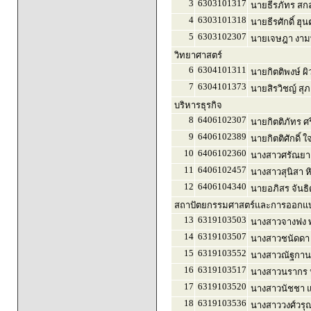
3
6303101317
นายธีรภัทร สกล
4
6303101318
นายธีรศักดิ์ ฮุ
5
6303102307
นายเจษฎา งามพ
วิทยาศาสตร์
6
6304101311
นายกิตติพงษ์ ผ
7
6304101373
นายสิรวิชญ์ สุภ
บริหารธุรกิจ
8
6406102307
นายกิตติภัทร ศร
9
6406102389
นายกิตติศักดิ์ 
10
6406102360
นางสาวศรัณยา
11
6406102457
นางสาวสุนิสา ห
12
6406104340
นายอภิสร จันธิ
สถาปัตยกรรมศาสตร์และการออกแบบ
13
6319103503
นางสาวจางฟง พ
14
6319103507
นางสาวชนัดดา 
15
6319103552
นางสาวณัฐกานต
16
6319103517
นางสาวนรากร 
17
6319103520
นางสาวนัชชา แซ
18
6319103536
นางสาววงศ์วรุณ 