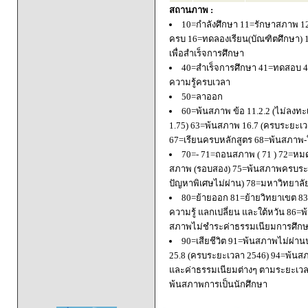
สถานภาพ :
10=กำลังศึกษา 11=รักษาสภาพ 1
ครบ 16=ทดลองเรียน(บัณฑิตศึกษา) 
เพื่อสำเร็จการศึกษา
40=สำเร็จการศึกษา 41=ทดสอบ 4
ความรู้ครบเวลา
50=ลาออก
60=พ้นสภาพ ข้อ 11.2.2 (ไม่ลงทะ
1.75) 63=พ้นสภาพ 16.7 (ครบระยะเว
67=เรียนครบหลักสูตร 68=พ้นสภาพ-ใ
70=- 71=ถอนสภาพ ( 71 ) 72=หมด
สภาพ (รอบสอง) 75=พ้นสภาพครบระยะ
ปัญหาพิเศษไม่ผ่าน) 78=มหาวิทยาลั
80=ย้ายออก 81=ย้ายวิทยาเขต 83=
ความรู้ แลกเปลี่ยน และใต้หวัน 8
สภาพไม่ชำระค่าธรรมเนียมการศึก
90=เสียชีวิต 91=พ้นสภาพไม่ผ่า
25.8 (ครบระยะเวลา 2546) 94=พ้นส
และค่าธรรมเนียมต่างๆ ตามระยะเวล
พ้นสภาพการเป็นนักศึกษา