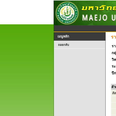
รา
เมนูหลัก
ถอยกลับ
รา
กลุ
วิ
ระ
ปี
ลำ
สั