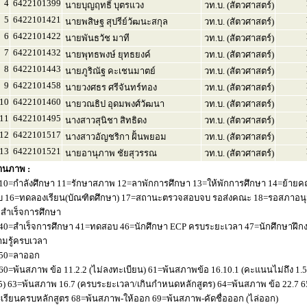
4
6422101399
นายบุญฤทธิ์ บุตรแวง
วท.บ. (สัตวศาสตร์)
5
6422101421
นายพสิษฐ สุปรีย์วัฒนะสกุล
วท.บ. (สัตวศาสตร์)
6
6422101422
นายพันธวัช มาที
วท.บ. (สัตวศาสตร์)
7
6422101432
นายพุทธพงษ์ ยุทธยงค์
วท.บ. (สัตวศาสตร์)
8
6422101443
นายภูริณัฐ คะเชนมาตย์
วท.บ. (สัตวศาสตร์)
9
6422101458
นายวงศธร ศรีจันทร์ทอง
วท.บ. (สัตวศาสตร์)
10
6422101460
นายวณธิป อุดมพงศ์วัฒนา
วท.บ. (สัตวศาสตร์)
11
6422101495
นางสาวสุนิชา สิทธิดง
วท.บ. (สัตวศาสตร์)
12
6422101517
นางสาวอัญชริกา ฝั้นพยอม
วท.บ. (สัตวศาสตร์)
13
6422101521
นายอานุภาพ ชัยสุวรรณ
วท.บ. (สัตวศาสตร์)
านภาพ :
10=กำลังศึกษา 11=รักษาสภาพ 12=ลาพักการศึกษา 13=ให้พักการศึกษา 14=ย้ายค
 16=ทดลองเรียน(บัณฑิตศึกษา) 17=สถานะตรวจสอบจบ รอส่งคณะ 18=รอสภาอนุมัติ
่อสำเร็จการศึกษา
40=สำเร็จการศึกษา 41=ทดสอบ 46=นักศึกษา ECP ครบระยะเวลา 47=นักศึกษาฝึกง
มรู้ครบเวลา
50=ลาออก
60=พ้นสภาพ ข้อ 11.2.2 (ไม่ลงทะเบียน) 61=พ้นสภาพข้อ 16.10.1 (คะแนนไม่ถึง 1.
5) 63=พ้นสภาพ 16.7 (ครบระยะเวลา/เกินกำหนดหลักสูตร) 64=พ้นสภาพ ข้อ 22.7 6
เรียนครบหลักสูตร 68=พ้นสภาพ-ให้ออก 69=พ้นสภาพ-คัดชื่อออก (ไล่ออก)