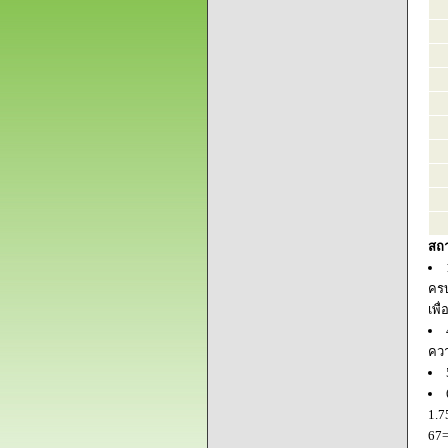
สถ
ครบ
เพื
ควา
1.7
67=