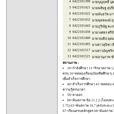
4
6422101399
นายบุญฤทธิ์ บุ
5
6422101421
นายพสิษฐ สุปรี
6
6422101422
นายพันธวัช มา
7
6422101432
นายพุทธพงษ์ ยุ
8
6422101443
นายภูริณัฐ คะเ
9
6422101458
นายวงศธร ศรีจ
10
6422101460
นายวณธิป อุดม
11
6422101495
นางสาวสุนิชา ส
12
6422101517
นางสาวอัญชริก
13
6422101521
นายอานุภาพ ชั
สถานภาพ :
10=กำลังศึกษา 11=รักษาสภาพ 1
ครบ 16=ทดลองเรียน(บัณฑิตศึกษา) 
เพื่อสำเร็จการศึกษา
40=สำเร็จการศึกษา 41=ทดสอบ 4
ความรู้ครบเวลา
50=ลาออก
60=พ้นสภาพ ข้อ 11.2.2 (ไม่ลงทะ
1.75) 63=พ้นสภาพ 16.7 (ครบระยะเว
67=เรียนครบหลักสูตร 68=พ้นสภาพ-ใ