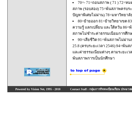
70=- 71=ถอนสภาพ ( 71 ) 72=หมด
สภาพ (รอบสอง) 75=พ้นสภาพครบระยะ
ปัญหาพิเศษไม่ผ่าน) 78=มหาวิทยาลั
80=ย้ายออก 81=ย้ายวิทยาเขต 83=
ความรู้ แลกเปลี่ยน และใต้หวัน 8
สภาพไม่ชำระค่าธรรมเนียมการศึก
90=เสียชีวิต 91=พ้นสภาพไม่ผ่า
25.8 (ครบระยะเวลา 2546) 94=พ้นส
และค่าธรรมเนียมต่างๆ ตามระยะเวล
พ้นสภาพการเป็นนักศึกษา
Powered by Vision Net, 1995 - 2010
Contact Staff : กลุ่มภารกิจทะเบียนเรียน ประมวลผ