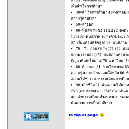
ครบ 16=ทดลองเรียน(บัณฑิตศึกษา) 
เพื่อสำเร็จการศึกษา
40=สำเร็จการศึกษา 41=ทดสอบ 4
ความรู้ครบเวลา
50=ลาออก
60=พ้นสภาพ ข้อ 11.2.2 (ไม่ลงทะ
1.75) 63=พ้นสภาพ 16.7 (ครบระยะเว
67=เรียนครบหลักสูตร 68=พ้นสภาพ-ใ
70=- 71=ถอนสภาพ ( 71 ) 72=หมด
สภาพ (รอบสอง) 75=พ้นสภาพครบระยะ
ปัญหาพิเศษไม่ผ่าน) 78=มหาวิทยาลั
80=ย้ายออก 81=ย้ายวิทยาเขต 83=
ความรู้ แลกเปลี่ยน และใต้หวัน 8
สภาพไม่ชำระค่าธรรมเนียมการศึก
90=เสียชีวิต 91=พ้นสภาพไม่ผ่า
25.8 (ครบระยะเวลา 2546) 94=พ้นส
และค่าธรรมเนียมต่างๆ ตามระยะเวล
พ้นสภาพการเป็นนักศึกษา