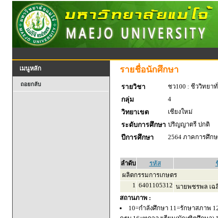
รายชื่อนักศึกษา
เมนูหลัก
ถอยกลับ
ชว100 : ชีววิทยาทั
รายวิชา
4
กลุ่ม
เชียงใหม่
วิทยาเขต
ปริญญาตรี ปกติ
ระดับการศึกษา
2564 ภาคการศึกษา
ปีการศึกษา
ลำดับ
รหัส
ช
ผลิตกรรมการเกษตร
1
6401105312
นายพชรพล เฉล
สถานภาพ :
10=กำลังศึกษา 11=รักษาสภาพ 1