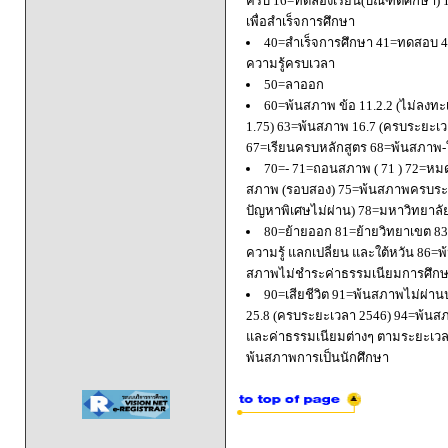
ครบ 16=ทดลองเรียน(บัณฑิตศึกษา) 
เพื่อสำเร็จการศึกษา
40=สำเร็จการศึกษา 41=ทดสอบ 4
ความรู้ครบเวลา
50=ลาออก
60=พ้นสภาพ ข้อ 11.2.2 (ไม่ลงทะ
1.75) 63=พ้นสภาพ 16.7 (ครบระยะเว
67=เรียนครบหลักสูตร 68=พ้นสภาพ-ใ
70=- 71=ถอนสภาพ ( 71 ) 72=หมด
สภาพ (รอบสอง) 75=พ้นสภาพครบระยะ
ปัญหาพิเศษไม่ผ่าน) 78=มหาวิทยาลั
80=ย้ายออก 81=ย้ายวิทยาเขต 83=
ความรู้ แลกเปลี่ยน และใต้หวัน 8
สภาพไม่ชำระค่าธรรมเนียมการศึก
90=เสียชีวิต 91=พ้นสภาพไม่ผ่า
25.8 (ครบระยะเวลา 2546) 94=พ้นส
และค่าธรรมเนียมต่างๆ ตามระยะเวล
พ้นสภาพการเป็นนักศึกษา