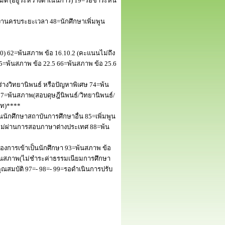
 (อยู่ระหว่างดำเนินการ) 19=รอชำระหนี้
านครบระยะเวลา 48=นักศึกษาเพิ่มพูน
50) 62=พ้นสภาพ ข้อ 16.10.2 (คะแนนไม่ถึง
5=พ้นสภาพ ข้อ 22.5 66=พ้นสภาพ ข้อ 25.6
างวิทยานิพนธ์ หรือปัญหาพิเศษ 74=พ้น
=พ้นสภาพ(สอบดุษฎีนิพนธ์/วิทยานิพนธ์/
โท)****
นักศึกษาสถาบันการศึกษาอื่น 85=เพิ่มพูน
พไม่ผ่านการสอบภาษาต่างประเทศ 88=พ้น
งการเข้าเป็นนักศึกษา 93=พ้นสภาพ ข้อ
พ้นสภาพ(ไม่ชำระค่าธรรมเนียมการศึกษา
สมบัติ 97=- 98=- 99=รอดำเนินการปรับ