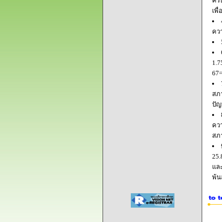
ครบ
เพื
ควา
1.7
67=
สภา
ปัญ
ควา
สภ
25.
และ
พ้น