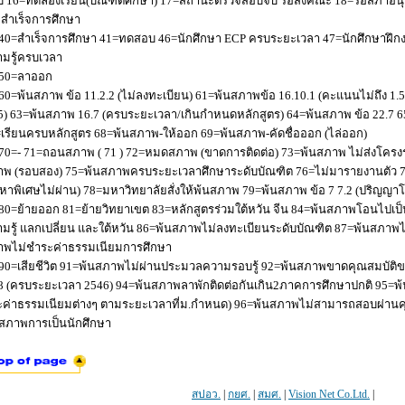
 16=ทดลองเรียน(บัณฑิตศึกษา) 17=สถานะตรวจสอบจบ รอส่งคณะ 18=รอสภาอนุมัติ
่อสำเร็จการศึกษา
40=สำเร็จการศึกษา 41=ทดสอบ 46=นักศึกษา ECP ครบระยะเวลา 47=นักศึกษาฝึกง
มรู้ครบเวลา
50=ลาออก
60=พ้นสภาพ ข้อ 11.2.2 (ไม่ลงทะเบียน) 61=พ้นสภาพข้อ 16.10.1 (คะแนนไม่ถึง 1.
5) 63=พ้นสภาพ 16.7 (ครบระยะเวลา/เกินกำหนดหลักสูตร) 64=พ้นสภาพ ข้อ 22.7 6
เรียนครบหลักสูตร 68=พ้นสภาพ-ให้ออก 69=พ้นสภาพ-คัดชื่อออก (ไล่ออก)
70=- 71=ถอนสภาพ ( 71 ) 72=หมดสภาพ (ขาดการติดต่อ) 73=พ้นสภาพ ไม่ส่งโครงร่
พ (รอบสอง) 75=พ้นสภาพครบระยะเวลาศึกษาระดับบัณฑิต 76=ไม่มารายงานตัว 77
หาพิเศษไม่ผ่าน) 78=มหาวิทยาลัยสั่งให้พ้นสภาพ 79=พ้นสภาพ ข้อ 7 7.2 (ปริญญา
80=ย้ายออก 81=ย้ายวิทยาเขต 83=หลักสูตรร่วมใต้หวัน จีน 84=พ้นสภาพโอนไปเป็น
มรู้ แลกเปลี่ยน และใต้หวัน 86=พ้นสภาพไม่ลงทะเบียนระดับบัณฑิต 87=พ้นสภา
าพไม่ชำระค่าธรรมเนียมการศึกษา
90=เสียชีวิต 91=พ้นสภาพไม่ผ่านประมวลความรอบรู้ 92=พ้นสภาพขาดคุณสมบัติขอ
8 (ครบระยะเวลา 2546) 94=พ้นสภาพลาพักติดต่อกันเกิน2ภาคการศึกษาปกติ 95=
ค่าธรรมเนียมต่างๆ ตามระยะเวลาที่ม.กำหนด) 96=พ้นสภาพไม่สามารถสอบผ่านคุณ
สภาพการเป็นนักศึกษา
สปอว.
|
กยศ.
|
สมศ.
|
Vision Net Co.Ltd.
|