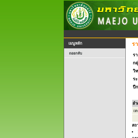
รา
เมนูหลัก
ถอยกลับ
รา
กลุ
วิ
ระ
ปี
ลำ
เท
สถ