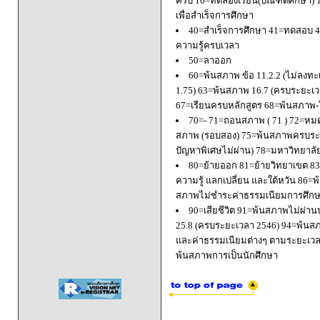
ครบ 16=ทดลองเรียน(บัณฑิตศึกษา) 
เพื่อสำเร็จการศึกษา
40=สำเร็จการศึกษา 41=ทดสอบ 4
ความรู้ครบเวลา
50=ลาออก
60=พ้นสภาพ ข้อ 11.2.2 (ไม่ลงทะ
1.75) 63=พ้นสภาพ 16.7 (ครบระยะเว
67=เรียนครบหลักสูตร 68=พ้นสภาพ-ใ
70=- 71=ถอนสภาพ ( 71 ) 72=หมด
สภาพ (รอบสอง) 75=พ้นสภาพครบระยะ
ปัญหาพิเศษไม่ผ่าน) 78=มหาวิทยาลั
80=ย้ายออก 81=ย้ายวิทยาเขต 83=
ความรู้ แลกเปลี่ยน และใต้หวัน 8
สภาพไม่ชำระค่าธรรมเนียมการศึก
90=เสียชีวิต 91=พ้นสภาพไม่ผ่า
25.8 (ครบระยะเวลา 2546) 94=พ้นส
และค่าธรรมเนียมต่างๆ ตามระยะเวล
พ้นสภาพการเป็นนักศึกษา