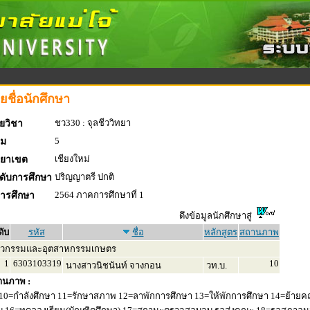
ยชื่อนักศึกษา
ชว330 : จุลชีววิทยา
ยวิชา
5
่ม
เชียงใหม่
ทยาเขต
ปริญญาตรี ปกติ
ดับการศึกษา
2564 ภาคการศึกษาที่ 1
การศึกษา
ดึงข้อมูลนักศึกษาสู่
ดับ
รหัส
ชื่อ
หลักสูตร
สถานภาพ
ศวกรรมและอุตสาหกรรมเกษตร
1
6303103319
10
นางสาวนิชนันท์ จางกอน
วท.บ.
านภาพ :
10=กำลังศึกษา 11=รักษาสภาพ 12=ลาพักการศึกษา 13=ให้พักการศึกษา 14=ย้ายค