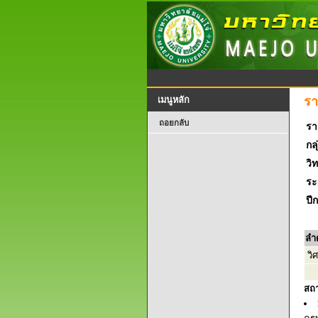
รา
เมนูหลัก
ถอยกลับ
รา
กลุ
วิ
ระ
ปี
ลำ
วิ
สถ