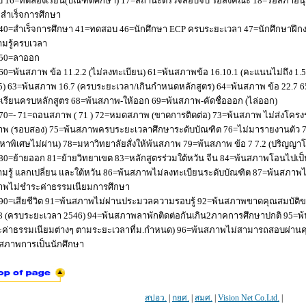
 16=ทดลองเรียน(บัณฑิตศึกษา) 17=สถานะตรวจสอบจบ รอส่งคณะ 18=รอสภาอนุมัติ
่อสำเร็จการศึกษา
40=สำเร็จการศึกษา 41=ทดสอบ 46=นักศึกษา ECP ครบระยะเวลา 47=นักศึกษาฝึกง
มรู้ครบเวลา
50=ลาออก
60=พ้นสภาพ ข้อ 11.2.2 (ไม่ลงทะเบียน) 61=พ้นสภาพข้อ 16.10.1 (คะแนนไม่ถึง 1.
5) 63=พ้นสภาพ 16.7 (ครบระยะเวลา/เกินกำหนดหลักสูตร) 64=พ้นสภาพ ข้อ 22.7 6
เรียนครบหลักสูตร 68=พ้นสภาพ-ให้ออก 69=พ้นสภาพ-คัดชื่อออก (ไล่ออก)
70=- 71=ถอนสภาพ ( 71 ) 72=หมดสภาพ (ขาดการติดต่อ) 73=พ้นสภาพ ไม่ส่งโครงร่
พ (รอบสอง) 75=พ้นสภาพครบระยะเวลาศึกษาระดับบัณฑิต 76=ไม่มารายงานตัว 77
หาพิเศษไม่ผ่าน) 78=มหาวิทยาลัยสั่งให้พ้นสภาพ 79=พ้นสภาพ ข้อ 7 7.2 (ปริญญา
80=ย้ายออก 81=ย้ายวิทยาเขต 83=หลักสูตรร่วมใต้หวัน จีน 84=พ้นสภาพโอนไปเป็น
มรู้ แลกเปลี่ยน และใต้หวัน 86=พ้นสภาพไม่ลงทะเบียนระดับบัณฑิต 87=พ้นสภา
าพไม่ชำระค่าธรรมเนียมการศึกษา
90=เสียชีวิต 91=พ้นสภาพไม่ผ่านประมวลความรอบรู้ 92=พ้นสภาพขาดคุณสมบัติขอ
8 (ครบระยะเวลา 2546) 94=พ้นสภาพลาพักติดต่อกันเกิน2ภาคการศึกษาปกติ 95=
ค่าธรรมเนียมต่างๆ ตามระยะเวลาที่ม.กำหนด) 96=พ้นสภาพไม่สามารถสอบผ่านคุณ
สภาพการเป็นนักศึกษา
สปอว.
|
กยศ.
|
สมศ.
|
Vision Net Co.Ltd.
|