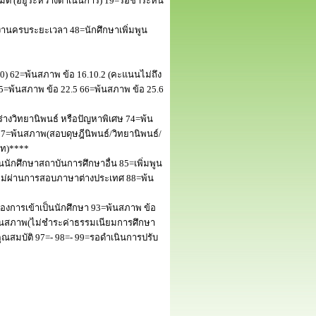
 (อยู่ระหว่างดำเนินการ) 19=รอชำระหนี้
านครบระยะเวลา 48=นักศึกษาเพิ่มพูน
50) 62=พ้นสภาพ ข้อ 16.10.2 (คะแนนไม่ถึง
5=พ้นสภาพ ข้อ 22.5 66=พ้นสภาพ ข้อ 25.6
างวิทยานิพนธ์ หรือปัญหาพิเศษ 74=พ้น
=พ้นสภาพ(สอบดุษฎีนิพนธ์/วิทยานิพนธ์/
โท)****
นักศึกษาสถาบันการศึกษาอื่น 85=เพิ่มพูน
พไม่ผ่านการสอบภาษาต่างประเทศ 88=พ้น
งการเข้าเป็นนักศึกษา 93=พ้นสภาพ ข้อ
พ้นสภาพ(ไม่ชำระค่าธรรมเนียมการศึกษา
สมบัติ 97=- 98=- 99=รอดำเนินการปรับ