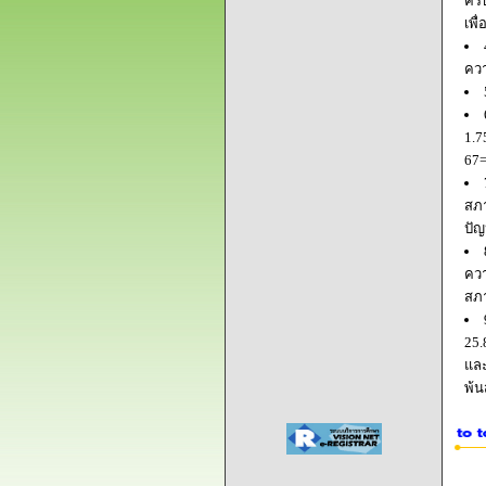
ครบ
เพื
ควา
1.7
67=
สภา
ปัญ
ควา
สภ
25.
และ
พ้น