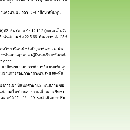
 (อยู่ระหว่างดำเนินการ) 19=รอชำระหนี้
านครบระยะเวลา 48=นักศึกษาเพิ่มพูน
50) 62=พ้นสภาพ ข้อ 16.10.2 (คะแนนไม่ถึง
5=พ้นสภาพ ข้อ 22.5 66=พ้นสภาพ ข้อ 25.6
างวิทยานิพนธ์ หรือปัญหาพิเศษ 74=พ้น
=พ้นสภาพ(สอบดุษฎีนิพนธ์/วิทยานิพนธ์/
โท)****
นักศึกษาสถาบันการศึกษาอื่น 85=เพิ่มพูน
พไม่ผ่านการสอบภาษาต่างประเทศ 88=พ้น
งการเข้าเป็นนักศึกษา 93=พ้นสภาพ ข้อ
พ้นสภาพ(ไม่ชำระค่าธรรมเนียมการศึกษา
สมบัติ 97=- 98=- 99=รอดำเนินการปรับ