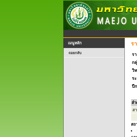
รา
เมนูหลัก
ถอยกลับ
รา
กลุ
วิ
ระ
ปี
ลำ
สา
สถ