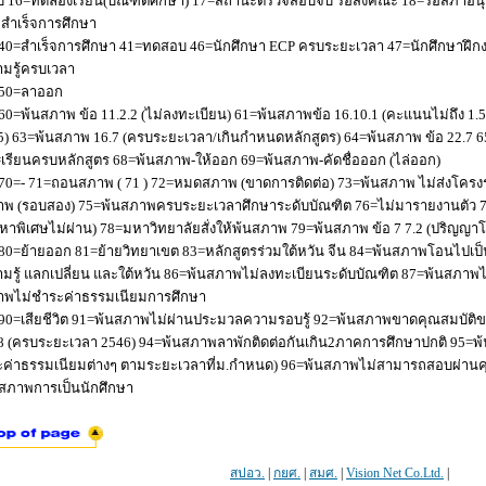
 16=ทดลองเรียน(บัณฑิตศึกษา) 17=สถานะตรวจสอบจบ รอส่งคณะ 18=รอสภาอนุมัติ
่อสำเร็จการศึกษา
40=สำเร็จการศึกษา 41=ทดสอบ 46=นักศึกษา ECP ครบระยะเวลา 47=นักศึกษาฝึกง
มรู้ครบเวลา
50=ลาออก
60=พ้นสภาพ ข้อ 11.2.2 (ไม่ลงทะเบียน) 61=พ้นสภาพข้อ 16.10.1 (คะแนนไม่ถึง 1.
5) 63=พ้นสภาพ 16.7 (ครบระยะเวลา/เกินกำหนดหลักสูตร) 64=พ้นสภาพ ข้อ 22.7 6
เรียนครบหลักสูตร 68=พ้นสภาพ-ให้ออก 69=พ้นสภาพ-คัดชื่อออก (ไล่ออก)
70=- 71=ถอนสภาพ ( 71 ) 72=หมดสภาพ (ขาดการติดต่อ) 73=พ้นสภาพ ไม่ส่งโครงร่
พ (รอบสอง) 75=พ้นสภาพครบระยะเวลาศึกษาระดับบัณฑิต 76=ไม่มารายงานตัว 77
หาพิเศษไม่ผ่าน) 78=มหาวิทยาลัยสั่งให้พ้นสภาพ 79=พ้นสภาพ ข้อ 7 7.2 (ปริญญา
80=ย้ายออก 81=ย้ายวิทยาเขต 83=หลักสูตรร่วมใต้หวัน จีน 84=พ้นสภาพโอนไปเป็น
มรู้ แลกเปลี่ยน และใต้หวัน 86=พ้นสภาพไม่ลงทะเบียนระดับบัณฑิต 87=พ้นสภา
าพไม่ชำระค่าธรรมเนียมการศึกษา
90=เสียชีวิต 91=พ้นสภาพไม่ผ่านประมวลความรอบรู้ 92=พ้นสภาพขาดคุณสมบัติขอ
8 (ครบระยะเวลา 2546) 94=พ้นสภาพลาพักติดต่อกันเกิน2ภาคการศึกษาปกติ 95=
ค่าธรรมเนียมต่างๆ ตามระยะเวลาที่ม.กำหนด) 96=พ้นสภาพไม่สามารถสอบผ่านคุณ
สภาพการเป็นนักศึกษา
สปอว.
|
กยศ.
|
สมศ.
|
Vision Net Co.Ltd.
|