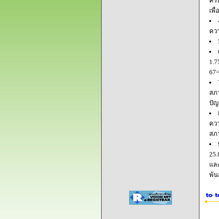
ครบ
เพื
ควา
1.7
67=
สภา
ปัญ
ควา
สภ
25.
และ
พ้น