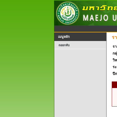
รา
เมนูหลัก
ถอยกลับ
รา
กลุ
วิ
ระ
ปี