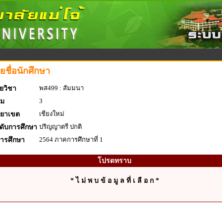
ยชื่อนักศึกษา
พส499 : สัมมนา
ยวิชา
3
่ม
เชียงใหม่
ทยาเขต
ปริญญาตรี ปกติ
ดับการศึกษา
2564 ภาคการศึกษาที่ 1
การศึกษา
โปรดทราบ
* ไ ม่ พ บ ข้ อ มู ล ที่ เ ลื อ ก *