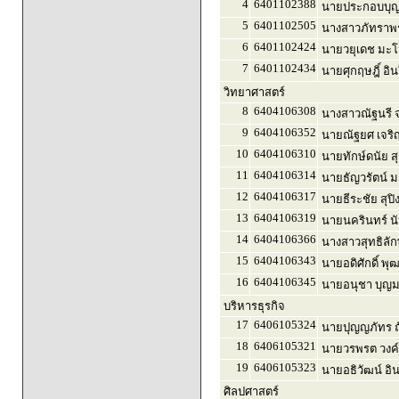
4
6401102388
นายประกอบบุญ 
5
6401102505
นางสาวภัทราพร
6
6401102424
นายวยุเดช มะ
7
6401102434
นายศุกฤษฎิ์ อิ
วิทยาศาสตร์
8
6404106308
นางสาวณัฐนรี จ
9
6404106352
นายณัฐยศ เจริญ
10
6404106310
นายทักษ์ดนัย ส
11
6404106314
นายธัญวรัตน์ ม
12
6404106317
นายธีระชัย สุปิ
13
6404106319
นายนครินทร์ น
14
6404106366
นางสาวสุทธิลั
15
6404106343
นายอดิศักดิ์ พุฒ
16
6404106345
นายอนุชา บุญ
บริหารธุรกิจ
17
6406105324
นายปุญญภัทร 
18
6406105321
นายวรพรต วงค
19
6406105323
นายอธิวัฒน์ อิน
ศิลปศาสตร์