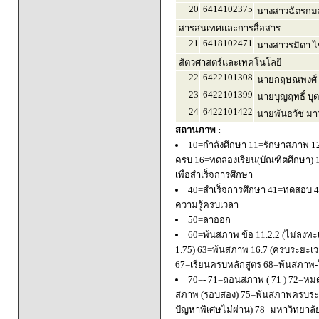
20
6414102375
นางสาวฉัตรกม
สารสนเทศและการสื่อสาร
21
6418102471
นางสาวรมิดา 
สัตวศาสตร์และเทคโนโลยี
22
6422101308
นายกฤษณพงศ์ 
23
6422101399
นายบุญฤทธิ์ บุ
24
6422101422
นายพันธวัช มา
สถานภาพ :
10=กำลังศึกษา 11=รักษาสภาพ 1
ครบ 16=ทดลองเรียน(บัณฑิตศึกษา) 
เพื่อสำเร็จการศึกษา
40=สำเร็จการศึกษา 41=ทดสอบ 4
ความรู้ครบเวลา
50=ลาออก
60=พ้นสภาพ ข้อ 11.2.2 (ไม่ลงทะ
1.75) 63=พ้นสภาพ 16.7 (ครบระยะเว
67=เรียนครบหลักสูตร 68=พ้นสภาพ-ใ
70=- 71=ถอนสภาพ ( 71 ) 72=หมด
สภาพ (รอบสอง) 75=พ้นสภาพครบระยะ
ปัญหาพิเศษไม่ผ่าน) 78=มหาวิทยาลั