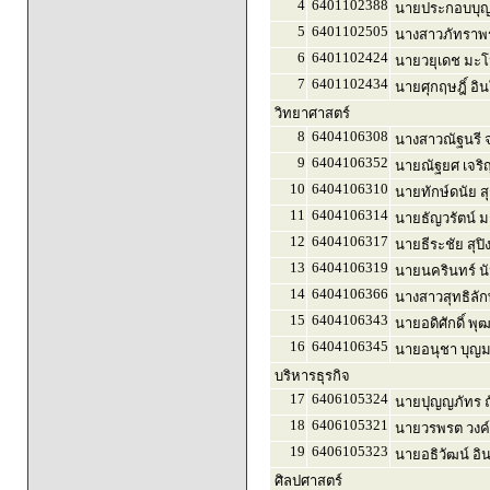
4
6401102388
นายประกอบบุญ 
5
6401102505
นางสาวภัทราพร
6
6401102424
นายวยุเดช มะ
7
6401102434
นายศุกฤษฎิ์ อิ
วิทยาศาสตร์
8
6404106308
นางสาวณัฐนรี จ
9
6404106352
นายณัฐยศ เจริญ
10
6404106310
นายทักษ์ดนัย ส
11
6404106314
นายธัญวรัตน์ ม
12
6404106317
นายธีระชัย สุปิ
13
6404106319
นายนครินทร์ น
14
6404106366
นางสาวสุทธิลั
15
6404106343
นายอดิศักดิ์ พุฒ
16
6404106345
นายอนุชา บุญ
บริหารธุรกิจ
17
6406105324
นายปุญญภัทร 
18
6406105321
นายวรพรต วงค
19
6406105323
นายอธิวัฒน์ อิน
ศิลปศาสตร์