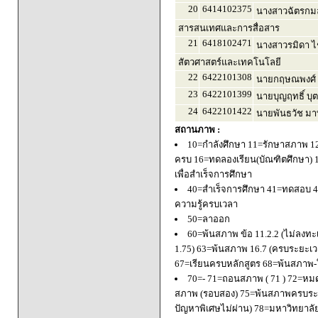
20
6414102375
นางสาวฉัตรกม
สารสนเทศและการสื่อสาร
21
6418102471
นางสาวรมิดา 
สัตวศาสตร์และเทคโนโลยี
22
6422101308
นายกฤษณพงศ์ 
23
6422101399
นายบุญฤทธิ์ บุ
24
6422101422
นายพันธวัช มา
สถานภาพ :
10=กำลังศึกษา 11=รักษาสภาพ 1
ครบ 16=ทดลองเรียน(บัณฑิตศึกษา) 
เพื่อสำเร็จการศึกษา
40=สำเร็จการศึกษา 41=ทดสอบ 4
ความรู้ครบเวลา
50=ลาออก
60=พ้นสภาพ ข้อ 11.2.2 (ไม่ลงทะ
1.75) 63=พ้นสภาพ 16.7 (ครบระยะเว
67=เรียนครบหลักสูตร 68=พ้นสภาพ-ใ
70=- 71=ถอนสภาพ ( 71 ) 72=หมด
สภาพ (รอบสอง) 75=พ้นสภาพครบระยะ
ปัญหาพิเศษไม่ผ่าน) 78=มหาวิทยาลั