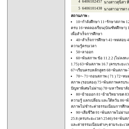
4
6406102457
นางสาวสุนิสา ห
5
6406101438
นางสาวอารดา เต
สถานภาพ :
10=กำลังศึกษา 11=รักษาสภาพ 1
ครบ 16=ทดลองเรียน(บัณฑิตศึกษา) 
เพื่อสำเร็จการศึกษา
40=สำเร็จการศึกษา 41=ทดสอบ 4
ความรู้ครบเวลา
50=ลาออก
60=พ้นสภาพ ข้อ 11.2.2 (ไม่ลงทะ
1.75) 63=พ้นสภาพ 16.7 (ครบระยะเว
67=เรียนครบหลักสูตร 68=พ้นสภาพ-ใ
70=- 71=ถอนสภาพ ( 71 ) 72=หมด
สภาพ (รอบสอง) 75=พ้นสภาพครบระยะ
ปัญหาพิเศษไม่ผ่าน) 78=มหาวิทยาลั
80=ย้ายออก 81=ย้ายวิทยาเขต 83=
ความรู้ แลกเปลี่ยน และใต้หวัน 8
สภาพไม่ชำระค่าธรรมเนียมการศึก
90=เสียชีวิต 91=พ้นสภาพไม่ผ่า
25.8 (ครบระยะเวลา 2546) 94=พ้นส
และค่าธรรมเนียมต่างๆ ตามระยะเวล