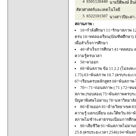
4
6501126440
นายปิติพงษ์ อินต
สัตวศาสตร์และเทคโนโลยี
5
6522101507
นางสาวปิยะดา ภ
สถานภาพ :
10=กำลังศึกษา 11=รักษาสภาพ 1
ครบ 16=ทดลองเรียน(บัณฑิตศึกษา) 
เพื่อสำเร็จการศึกษา
40=สำเร็จการศึกษา 41=ทดสอบ 4
ความรู้ครบเวลา
50=ลาออก
60=พ้นสภาพ ข้อ 11.2.2 (ไม่ลงทะ
1.75) 63=พ้นสภาพ 16.7 (ครบระยะเว
67=เรียนครบหลักสูตร 68=พ้นสภาพ-ใ
70=- 71=ถอนสภาพ ( 71 ) 72=หมด
สภาพ (รอบสอง) 75=พ้นสภาพครบระยะ
ปัญหาพิเศษไม่ผ่าน) 78=มหาวิทยาลั
80=ย้ายออก 81=ย้ายวิทยาเขต 83=
ความรู้ แลกเปลี่ยน และใต้หวัน 8
สภาพไม่ชำระค่าธรรมเนียมการศึก
90=เสียชีวิต 91=พ้นสภาพไม่ผ่า
25.8 (ครบระยะเวลา 2546) 94=พ้นส