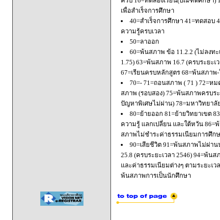
ครบ 16=ทดลองเรียน(บัณฑิตศึกษา) 
เพื่อสำเร็จการศึกษา
40=สำเร็จการศึกษา 41=ทดสอบ 4
ความรู้ครบเวลา
50=ลาออก
60=พ้นสภาพ ข้อ 11.2.2 (ไม่ลงทะ
1.75) 63=พ้นสภาพ 16.7 (ครบระยะเว
67=เรียนครบหลักสูตร 68=พ้นสภาพ-ใ
70=- 71=ถอนสภาพ ( 71 ) 72=หมด
สภาพ (รอบสอง) 75=พ้นสภาพครบระยะ
ปัญหาพิเศษไม่ผ่าน) 78=มหาวิทยาลั
80=ย้ายออก 81=ย้ายวิทยาเขต 83=
ความรู้ แลกเปลี่ยน และใต้หวัน 8
สภาพไม่ชำระค่าธรรมเนียมการศึก
90=เสียชีวิต 91=พ้นสภาพไม่ผ่า
25.8 (ครบระยะเวลา 2546) 94=พ้นส
และค่าธรรมเนียมต่างๆ ตามระยะเวล
พ้นสภาพการเป็นนักศึกษา