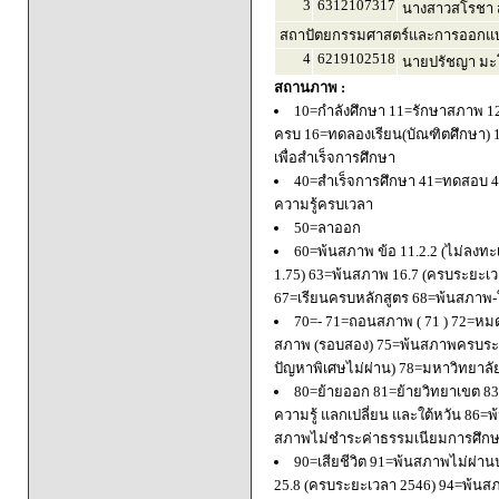
3
6312107317
นางสาวสโรชา ส
สถาปัตยกรรมศาสตร์และการออกแบบ
4
6219102518
นายปรัชญา มะโ
สถานภาพ :
10=กำลังศึกษา 11=รักษาสภาพ 1
ครบ 16=ทดลองเรียน(บัณฑิตศึกษา) 
เพื่อสำเร็จการศึกษา
40=สำเร็จการศึกษา 41=ทดสอบ 4
ความรู้ครบเวลา
50=ลาออก
60=พ้นสภาพ ข้อ 11.2.2 (ไม่ลงทะ
1.75) 63=พ้นสภาพ 16.7 (ครบระยะเว
67=เรียนครบหลักสูตร 68=พ้นสภาพ-ใ
70=- 71=ถอนสภาพ ( 71 ) 72=หมด
สภาพ (รอบสอง) 75=พ้นสภาพครบระยะ
ปัญหาพิเศษไม่ผ่าน) 78=มหาวิทยาลั
80=ย้ายออก 81=ย้ายวิทยาเขต 83=
ความรู้ แลกเปลี่ยน และใต้หวัน 8
สภาพไม่ชำระค่าธรรมเนียมการศึก
90=เสียชีวิต 91=พ้นสภาพไม่ผ่า
25.8 (ครบระยะเวลา 2546) 94=พ้นส