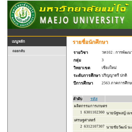
รายชื่อนักศึกษา
เมนูหลัก
ถอยกลับ
วท102 : การพัฒน
รายวิชา
3
กลุ่ม
เชียงใหม่
วิทยาเขต
ปริญญาตรี ปกติ
ระดับการศึกษา
2563 ภาคการศึกษา
ปีการศึกษา
ลำดับ
รหัส
ผลิตกรรมการเกษตร
1
6301102360
นายนัฐพงญ์ เมฆย
เศรษฐศาสตร์
2
6312107307
นายชัยวัฒน์ นะ