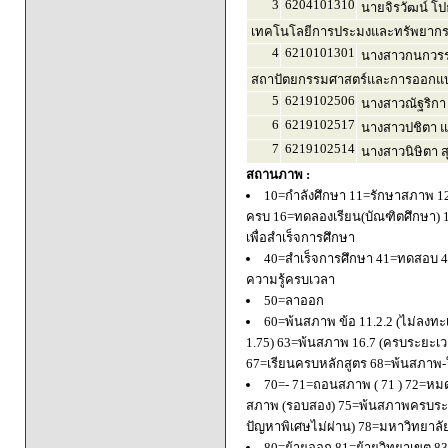
3
6204101310
นายจิรวัฒน์ โ
เทคโนโลยีการประมงและทรัพยากร
4
6210101301
นางสาวกนกวรร
สถาปัตยกรรมศาสตร์และการออกแบบ
5
6219102506
นางสาวณัฐริกา
6
6219102517
นางสาวปชิตา แก
7
6219102514
นางสาวนิษิตา สุ
สถานภาพ :
10=กำลังศึกษา 11=รักษาสภาพ 1
ครบ 16=ทดลองเรียน(บัณฑิตศึกษา) 
เพื่อสำเร็จการศึกษา
40=สำเร็จการศึกษา 41=ทดสอบ 4
ความรู้ครบเวลา
50=ลาออก
60=พ้นสภาพ ข้อ 11.2.2 (ไม่ลงทะ
1.75) 63=พ้นสภาพ 16.7 (ครบระยะเว
67=เรียนครบหลักสูตร 68=พ้นสภาพ-ใ
70=- 71=ถอนสภาพ ( 71 ) 72=หมด
สภาพ (รอบสอง) 75=พ้นสภาพครบระยะ
ปัญหาพิเศษไม่ผ่าน) 78=มหาวิทยาลั
80=ย้ายออก 81=ย้ายวิทยาเขต 83=