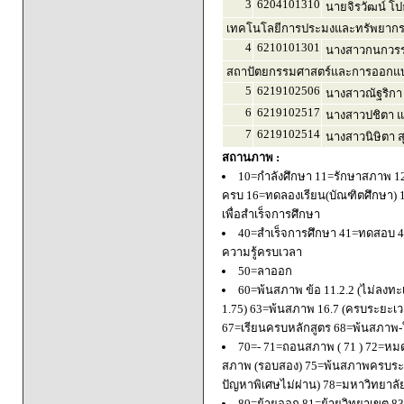
3
6204101310
นายจิรวัฒน์ โ
เทคโนโลยีการประมงและทรัพยากร
4
6210101301
นางสาวกนกวรร
สถาปัตยกรรมศาสตร์และการออกแบบ
5
6219102506
นางสาวณัฐริกา
6
6219102517
นางสาวปชิตา แก
7
6219102514
นางสาวนิษิตา สุ
สถานภาพ :
10=กำลังศึกษา 11=รักษาสภาพ 1
ครบ 16=ทดลองเรียน(บัณฑิตศึกษา) 
เพื่อสำเร็จการศึกษา
40=สำเร็จการศึกษา 41=ทดสอบ 4
ความรู้ครบเวลา
50=ลาออก
60=พ้นสภาพ ข้อ 11.2.2 (ไม่ลงทะ
1.75) 63=พ้นสภาพ 16.7 (ครบระยะเว
67=เรียนครบหลักสูตร 68=พ้นสภาพ-ใ
70=- 71=ถอนสภาพ ( 71 ) 72=หมด
สภาพ (รอบสอง) 75=พ้นสภาพครบระยะ
ปัญหาพิเศษไม่ผ่าน) 78=มหาวิทยาลั
80=ย้ายออก 81=ย้ายวิทยาเขต 83=