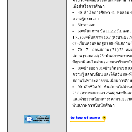
ครบ 16=ทดลองเรียน(บัณฑิตศึกษา) 
เพื่อสำเร็จการศึกษา
40=สำเร็จการศึกษา 41=ทดสอบ 4
ความรู้ครบเวลา
50=ลาออก
60=พ้นสภาพ ข้อ 11.2.2 (ไม่ลงทะ
1.75) 63=พ้นสภาพ 16.7 (ครบระยะเว
67=เรียนครบหลักสูตร 68=พ้นสภาพ-ใ
70=- 71=ถอนสภาพ ( 71 ) 72=หมด
สภาพ (รอบสอง) 75=พ้นสภาพครบระยะ
ปัญหาพิเศษไม่ผ่าน) 78=มหาวิทยาลั
80=ย้ายออก 81=ย้ายวิทยาเขต 83=
ความรู้ แลกเปลี่ยน และใต้หวัน 8
สภาพไม่ชำระค่าธรรมเนียมการศึก
90=เสียชีวิต 91=พ้นสภาพไม่ผ่า
25.8 (ครบระยะเวลา 2546) 94=พ้นส
และค่าธรรมเนียมต่างๆ ตามระยะเวล
พ้นสภาพการเป็นนักศึกษา