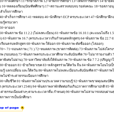
10=กำลังศึกษา 11=รักษาสภาพ 12=ลาพักการศึกษา 13=ให้พักการศึกษา 14=ย้ายค
 16=ทดลองเรียน(บัณฑิตศึกษา) 17=สถานะตรวจสอบจบ รอส่งคณะ 18=รอสภาอนุมัติ
่อสำเร็จการศึกษา
40=สำเร็จการศึกษา 41=ทดสอบ 46=นักศึกษา ECP ครบระยะเวลา 47=นักศึกษาฝึกง
มรู้ครบเวลา
50=ลาออก
60=พ้นสภาพ ข้อ 11.2.2 (ไม่ลงทะเบียน) 61=พ้นสภาพข้อ 16.10.1 (คะแนนไม่ถึง 1.
5) 63=พ้นสภาพ 16.7 (ครบระยะเวลา/เกินกำหนดหลักสูตร) 64=พ้นสภาพ ข้อ 22.7 6
เรียนครบหลักสูตร 68=พ้นสภาพ-ให้ออก 69=พ้นสภาพ-คัดชื่อออก (ไล่ออก)
70=- 71=ถอนสภาพ ( 71 ) 72=หมดสภาพ (ขาดการติดต่อ) 73=พ้นสภาพ ไม่ส่งโครงร่
พ (รอบสอง) 75=พ้นสภาพครบระยะเวลาศึกษาระดับบัณฑิต 76=ไม่มารายงานตัว 77
หาพิเศษไม่ผ่าน) 78=มหาวิทยาลัยสั่งให้พ้นสภาพ 79=พ้นสภาพ ข้อ 7 7.2 (ปริญญา
80=ย้ายออก 81=ย้ายวิทยาเขต 83=หลักสูตรร่วมใต้หวัน จีน 84=พ้นสภาพโอนไปเป็น
มรู้ แลกเปลี่ยน และใต้หวัน 86=พ้นสภาพไม่ลงทะเบียนระดับบัณฑิต 87=พ้นสภา
าพไม่ชำระค่าธรรมเนียมการศึกษา
90=เสียชีวิต 91=พ้นสภาพไม่ผ่านประมวลความรอบรู้ 92=พ้นสภาพขาดคุณสมบัติขอ
8 (ครบระยะเวลา 2546) 94=พ้นสภาพลาพักติดต่อกันเกิน2ภาคการศึกษาปกติ 95=
ค่าธรรมเนียมต่างๆ ตามระยะเวลาที่ม.กำหนด) 96=พ้นสภาพไม่สามารถสอบผ่านคุณ
สภาพการเป็นนักศึกษา