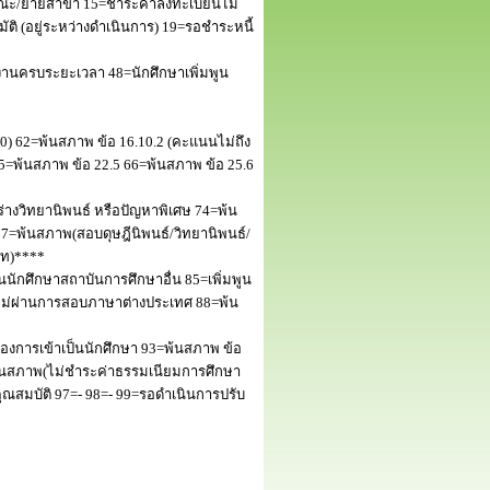
ณะ/ย้ายสาขา 15=ชำระค่าลงทะเบียนไม่
 (อยู่ระหว่างดำเนินการ) 19=รอชำระหนี้
านครบระยะเวลา 48=นักศึกษาเพิ่มพูน
50) 62=พ้นสภาพ ข้อ 16.10.2 (คะแนนไม่ถึง
5=พ้นสภาพ ข้อ 22.5 66=พ้นสภาพ ข้อ 25.6
างวิทยานิพนธ์ หรือปัญหาพิเศษ 74=พ้น
=พ้นสภาพ(สอบดุษฎีนิพนธ์/วิทยานิพนธ์/
โท)****
นักศึกษาสถาบันการศึกษาอื่น 85=เพิ่มพูน
พไม่ผ่านการสอบภาษาต่างประเทศ 88=พ้น
งการเข้าเป็นนักศึกษา 93=พ้นสภาพ ข้อ
พ้นสภาพ(ไม่ชำระค่าธรรมเนียมการศึกษา
สมบัติ 97=- 98=- 99=รอดำเนินการปรับ