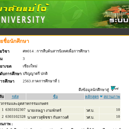
ยชื่อนักศึกษา
ศท014 : การสืบค้นสารนิเทศเพื่อการศึกษา
ยวิชา
3
่ม
เชียงใหม่
ทยาเขต
ปริญญาตรี ปกติ
ดับการศึกษา
2563 ภาคการศึกษาที่ 1
การศึกษา
ดึงข้อมูลนักศึกษาสู่
ดับ
รหัส
ชื่อ
หลักสูตร
สถานภาพ
ศวกรรมและอุตสาหกรรมเกษตร
1
6303102307
10
นายเจษฎา งามพักตร์
วศ.บ.
2
6303102328
10
นางสาวสุพิชชา กันทาวงศ์
วศ.บ.
านภาพ :