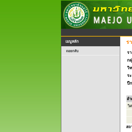
รา
เมนูหลัก
ถอยกลับ
รา
กลุ
วิ
ระ
ปี
ลำ
วิ
สถ