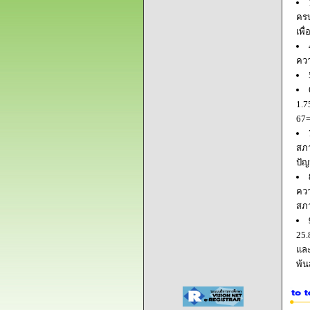
ครบ
เพื
ควา
1.7
67=
สภา
ปัญ
ควา
สภ
25.
และ
พ้น