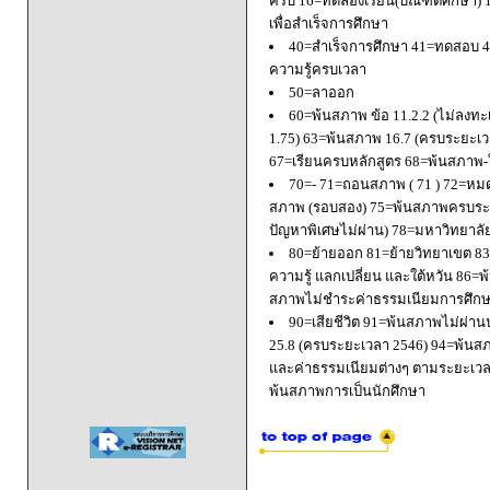
ครบ 16=ทดลองเรียน(บัณฑิตศึกษา) 
เพื่อสำเร็จการศึกษา
40=สำเร็จการศึกษา 41=ทดสอบ 4
ความรู้ครบเวลา
50=ลาออก
60=พ้นสภาพ ข้อ 11.2.2 (ไม่ลงทะ
1.75) 63=พ้นสภาพ 16.7 (ครบระยะเว
67=เรียนครบหลักสูตร 68=พ้นสภาพ-ใ
70=- 71=ถอนสภาพ ( 71 ) 72=หมด
สภาพ (รอบสอง) 75=พ้นสภาพครบระยะ
ปัญหาพิเศษไม่ผ่าน) 78=มหาวิทยาลั
80=ย้ายออก 81=ย้ายวิทยาเขต 83=
ความรู้ แลกเปลี่ยน และใต้หวัน 8
สภาพไม่ชำระค่าธรรมเนียมการศึก
90=เสียชีวิต 91=พ้นสภาพไม่ผ่า
25.8 (ครบระยะเวลา 2546) 94=พ้นส
และค่าธรรมเนียมต่างๆ ตามระยะเวล
พ้นสภาพการเป็นนักศึกษา