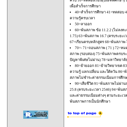
ครบ 16=ทดลองเรียน(บัณฑิตศึกษา) 
เพื่อสำเร็จการศึกษา
40=สำเร็จการศึกษา 41=ทดสอบ 4
ความรู้ครบเวลา
50=ลาออก
60=พ้นสภาพ ข้อ 11.2.2 (ไม่ลงทะ
1.75) 63=พ้นสภาพ 16.7 (ครบระยะเว
67=เรียนครบหลักสูตร 68=พ้นสภาพ-ใ
70=- 71=ถอนสภาพ ( 71 ) 72=หมด
สภาพ (รอบสอง) 75=พ้นสภาพครบระยะ
ปัญหาพิเศษไม่ผ่าน) 78=มหาวิทยาลั
80=ย้ายออก 81=ย้ายวิทยาเขต 83=
ความรู้ แลกเปลี่ยน และใต้หวัน 8
สภาพไม่ชำระค่าธรรมเนียมการศึก
90=เสียชีวิต 91=พ้นสภาพไม่ผ่า
25.8 (ครบระยะเวลา 2546) 94=พ้นส
และค่าธรรมเนียมต่างๆ ตามระยะเวล
พ้นสภาพการเป็นนักศึกษา