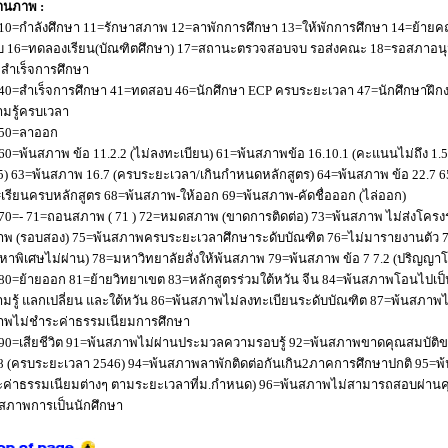
านภาพ :
10=กำลังศึกษา 11=รักษาสภาพ 12=ลาพักการศึกษา 13=ให้พักการศึกษา 14=ย้ายค
 16=ทดลองเรียน(บัณฑิตศึกษา) 17=สถานะตรวจสอบจบ รอส่งคณะ 18=รอสภาอนุมัติ
่อสำเร็จการศึกษา
40=สำเร็จการศึกษา 41=ทดสอบ 46=นักศึกษา ECP ครบระยะเวลา 47=นักศึกษาฝึกง
มรู้ครบเวลา
50=ลาออก
60=พ้นสภาพ ข้อ 11.2.2 (ไม่ลงทะเบียน) 61=พ้นสภาพข้อ 16.10.1 (คะแนนไม่ถึง 1.
5) 63=พ้นสภาพ 16.7 (ครบระยะเวลา/เกินกำหนดหลักสูตร) 64=พ้นสภาพ ข้อ 22.7 6
เรียนครบหลักสูตร 68=พ้นสภาพ-ให้ออก 69=พ้นสภาพ-คัดชื่อออก (ไล่ออก)
70=- 71=ถอนสภาพ ( 71 ) 72=หมดสภาพ (ขาดการติดต่อ) 73=พ้นสภาพ ไม่ส่งโครงร่
พ (รอบสอง) 75=พ้นสภาพครบระยะเวลาศึกษาระดับบัณฑิต 76=ไม่มารายงานตัว 77
หาพิเศษไม่ผ่าน) 78=มหาวิทยาลัยสั่งให้พ้นสภาพ 79=พ้นสภาพ ข้อ 7 7.2 (ปริญญา
80=ย้ายออก 81=ย้ายวิทยาเขต 83=หลักสูตรร่วมใต้หวัน จีน 84=พ้นสภาพโอนไปเป็น
มรู้ แลกเปลี่ยน และใต้หวัน 86=พ้นสภาพไม่ลงทะเบียนระดับบัณฑิต 87=พ้นสภา
าพไม่ชำระค่าธรรมเนียมการศึกษา
90=เสียชีวิต 91=พ้นสภาพไม่ผ่านประมวลความรอบรู้ 92=พ้นสภาพขาดคุณสมบัติขอ
8 (ครบระยะเวลา 2546) 94=พ้นสภาพลาพักติดต่อกันเกิน2ภาคการศึกษาปกติ 95=
ค่าธรรมเนียมต่างๆ ตามระยะเวลาที่ม.กำหนด) 96=พ้นสภาพไม่สามารถสอบผ่านคุณ
สภาพการเป็นนักศึกษา