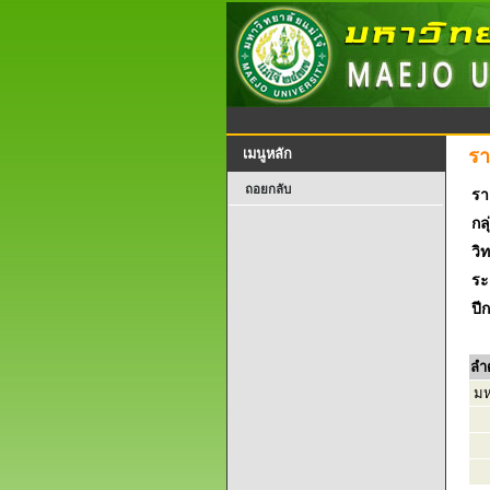
รา
เมนูหลัก
ถอยกลับ
รา
กลุ
วิ
ระ
ปี
ลำ
มห