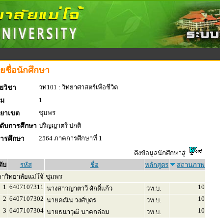
ยชื่อนักศึกษา
วท101 : วิทยาศาสตร์เพื่อชีวิต
ยวิชา
1
่ม
ชุมพร
ทยาเขต
ปริญญาตรี ปกติ
ดับการศึกษา
2564 ภาคการศึกษาที่ 1
การศึกษา
ดึงข้อมูลนักศึกษาสู่
ดับ
รหัส
ชื่อ
หลักสูตร
สถานภาพ
าวิทยาลัยแม่โจ้-ชุมพร
1
6407107311
10
นางสาวญาตาวี ศักดิ์แก้ว
วท.บ.
2
6407107302
10
นายคณิน วงศ์บุตร
วท.บ.
3
6407107304
10
นายธนาวุฒิ นาคกล่อม
วท.บ.