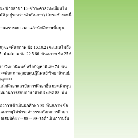
ณะ/ย้ายสาขา 15=ชำระค่าลงทะเบียนไม่
 (อยู่ระหว่างดำเนินการ) 19=รอชำระหนี้
านครบระยะเวลา 48=นักศึกษาเพิ่มพูน
50) 62=พ้นสภาพ ข้อ 16.10.2 (คะแนนไม่ถึง
5=พ้นสภาพ ข้อ 22.5 66=พ้นสภาพ ข้อ 25.6
างวิทยานิพนธ์ หรือปัญหาพิเศษ 74=พ้น
=พ้นสภาพ(สอบดุษฎีนิพนธ์/วิทยานิพนธ์/
โท)****
นักศึกษาสถาบันการศึกษาอื่น 85=เพิ่มพูน
พไม่ผ่านการสอบภาษาต่างประเทศ 88=พ้น
งการเข้าเป็นนักศึกษา 93=พ้นสภาพ ข้อ
พ้นสภาพ(ไม่ชำระค่าธรรมเนียมการศึกษา
สมบัติ 97=- 98=- 99=รอดำเนินการปรับ