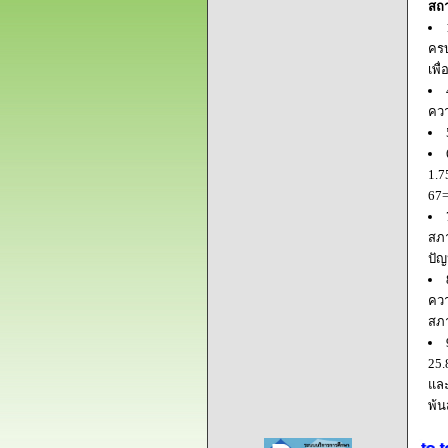
สถ
ครบ
เพื
ควา
1.7
67=
สภา
ปัญ
ควา
สภ
25.
และ
พ้น