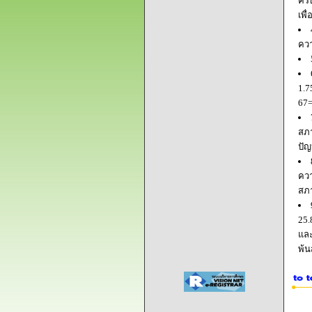
ครบ
เพื
ควา
1.7
67=
สภา
ปัญ
ควา
สภ
25.
และ
พ้น