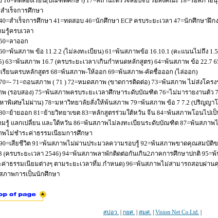
 16=ทดลองเรียน(บัณฑิตศึกษา) 17=สถานะตรวจสอบจบ รอส่งคณะ 18=รอสภาอนุมัติ
่อสำเร็จการศึกษา
40=สำเร็จการศึกษา 41=ทดสอบ 46=นักศึกษา ECP ครบระยะเวลา 47=นักศึกษาฝึกง
มรู้ครบเวลา
50=ลาออก
60=พ้นสภาพ ข้อ 11.2.2 (ไม่ลงทะเบียน) 61=พ้นสภาพข้อ 16.10.1 (คะแนนไม่ถึง 1.
5) 63=พ้นสภาพ 16.7 (ครบระยะเวลา/เกินกำหนดหลักสูตร) 64=พ้นสภาพ ข้อ 22.7 6
เรียนครบหลักสูตร 68=พ้นสภาพ-ให้ออก 69=พ้นสภาพ-คัดชื่อออก (ไล่ออก)
70=- 71=ถอนสภาพ ( 71 ) 72=หมดสภาพ (ขาดการติดต่อ) 73=พ้นสภาพ ไม่ส่งโครงร่
พ (รอบสอง) 75=พ้นสภาพครบระยะเวลาศึกษาระดับบัณฑิต 76=ไม่มารายงานตัว 77
หาพิเศษไม่ผ่าน) 78=มหาวิทยาลัยสั่งให้พ้นสภาพ 79=พ้นสภาพ ข้อ 7 7.2 (ปริญญา
80=ย้ายออก 81=ย้ายวิทยาเขต 83=หลักสูตรร่วมใต้หวัน จีน 84=พ้นสภาพโอนไปเป็น
มรู้ แลกเปลี่ยน และใต้หวัน 86=พ้นสภาพไม่ลงทะเบียนระดับบัณฑิต 87=พ้นสภา
าพไม่ชำระค่าธรรมเนียมการศึกษา
90=เสียชีวิต 91=พ้นสภาพไม่ผ่านประมวลความรอบรู้ 92=พ้นสภาพขาดคุณสมบัติขอ
8 (ครบระยะเวลา 2546) 94=พ้นสภาพลาพักติดต่อกันเกิน2ภาคการศึกษาปกติ 95=
ค่าธรรมเนียมต่างๆ ตามระยะเวลาที่ม.กำหนด) 96=พ้นสภาพไม่สามารถสอบผ่านคุณ
สภาพการเป็นนักศึกษา
สปอว.
|
กยศ.
|
สมศ.
|
Vision Net Co.Ltd.
|