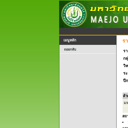
รา
เมนูหลัก
ถอยกลับ
รา
กลุ
วิ
ระ
ปี
ลำ
มห
สถ