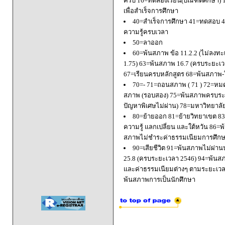
ครบ 16=ทดลองเรียน(บัณฑิตศึกษา) 
เพื่อสำเร็จการศึกษา
40=สำเร็จการศึกษา 41=ทดสอบ 4
ความรู้ครบเวลา
50=ลาออก
60=พ้นสภาพ ข้อ 11.2.2 (ไม่ลงทะ
1.75) 63=พ้นสภาพ 16.7 (ครบระยะเว
67=เรียนครบหลักสูตร 68=พ้นสภาพ-ใ
70=- 71=ถอนสภาพ ( 71 ) 72=หมด
สภาพ (รอบสอง) 75=พ้นสภาพครบระยะ
ปัญหาพิเศษไม่ผ่าน) 78=มหาวิทยาลั
80=ย้ายออก 81=ย้ายวิทยาเขต 83=
ความรู้ แลกเปลี่ยน และใต้หวัน 8
สภาพไม่ชำระค่าธรรมเนียมการศึก
90=เสียชีวิต 91=พ้นสภาพไม่ผ่า
25.8 (ครบระยะเวลา 2546) 94=พ้นส
และค่าธรรมเนียมต่างๆ ตามระยะเวล
พ้นสภาพการเป็นนักศึกษา