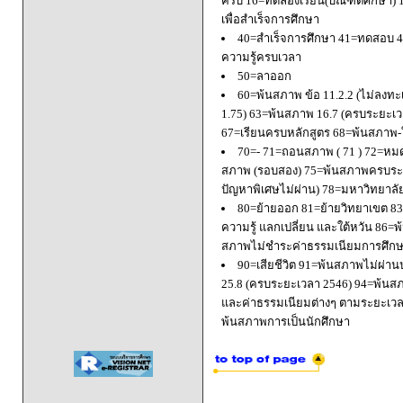
ครบ 16=ทดลองเรียน(บัณฑิตศึกษา) 
เพื่อสำเร็จการศึกษา
40=สำเร็จการศึกษา 41=ทดสอบ 4
ความรู้ครบเวลา
50=ลาออก
60=พ้นสภาพ ข้อ 11.2.2 (ไม่ลงทะ
1.75) 63=พ้นสภาพ 16.7 (ครบระยะเว
67=เรียนครบหลักสูตร 68=พ้นสภาพ-ใ
70=- 71=ถอนสภาพ ( 71 ) 72=หมด
สภาพ (รอบสอง) 75=พ้นสภาพครบระยะ
ปัญหาพิเศษไม่ผ่าน) 78=มหาวิทยาลั
80=ย้ายออก 81=ย้ายวิทยาเขต 83=
ความรู้ แลกเปลี่ยน และใต้หวัน 8
สภาพไม่ชำระค่าธรรมเนียมการศึก
90=เสียชีวิต 91=พ้นสภาพไม่ผ่า
25.8 (ครบระยะเวลา 2546) 94=พ้นส
และค่าธรรมเนียมต่างๆ ตามระยะเวล
พ้นสภาพการเป็นนักศึกษา