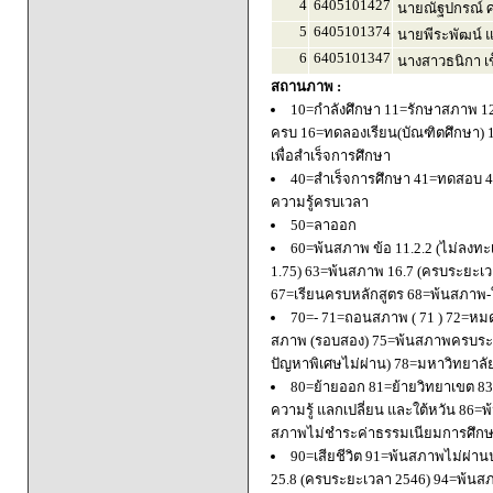
4
6405101427
นายณัฐปกรณ์ ศ
5
6405101374
นายพีระพัฒน์ แ
6
6405101347
นางสาวธนิกา เข
สถานภาพ :
10=กำลังศึกษา 11=รักษาสภาพ 1
ครบ 16=ทดลองเรียน(บัณฑิตศึกษา) 
เพื่อสำเร็จการศึกษา
40=สำเร็จการศึกษา 41=ทดสอบ 4
ความรู้ครบเวลา
50=ลาออก
60=พ้นสภาพ ข้อ 11.2.2 (ไม่ลงทะ
1.75) 63=พ้นสภาพ 16.7 (ครบระยะเว
67=เรียนครบหลักสูตร 68=พ้นสภาพ-ใ
70=- 71=ถอนสภาพ ( 71 ) 72=หมด
สภาพ (รอบสอง) 75=พ้นสภาพครบระยะ
ปัญหาพิเศษไม่ผ่าน) 78=มหาวิทยาลั
80=ย้ายออก 81=ย้ายวิทยาเขต 83=
ความรู้ แลกเปลี่ยน และใต้หวัน 8
สภาพไม่ชำระค่าธรรมเนียมการศึก
90=เสียชีวิต 91=พ้นสภาพไม่ผ่า
25.8 (ครบระยะเวลา 2546) 94=พ้นส