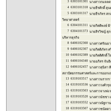
3
6303101301
นางสาวกมลลดา 
4
6303101318
นายธีรศักดิ์ ฮุ
5
6303101317
นายธีรภัทร สกล
วิทยาศาสตร์
6
6304101311
นายกิตติพงษ์ ผ
7
6304101373
นายสิรวิชญ์ สุภ
บริหารธุรกิจ
8
6406102360
นางสาวศรัณยา
9
6406102307
นายกิตติภัทร ศร
10
6406102389
นายกิตติศักดิ์ 
11
6406104340
นายอภิสร จันธิ
12
6406102457
นางสาวสุนิสา ห
สถาปัตยกรรมศาสตร์และการออกแบบ
13
6319103517
นางสาวนรากร 
14
6319103536
นางสาววงศ์วรุณ 
15
6319103503
นางสาวจางฟง พ
16
6319103520
นางสาวนัชชา แซ
17
6319103552
นางสาวณัฐกานต
18
6319103507
นางสาวชนัดดา 