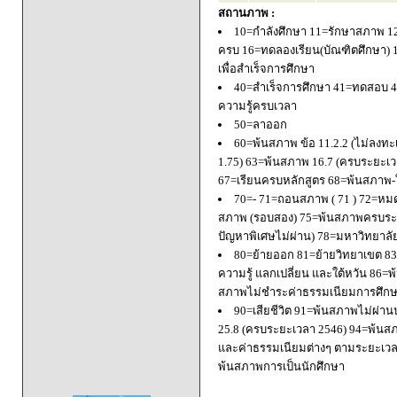
สถานภาพ :
10=กำลังศึกษา 11=รักษาสภาพ 1
ครบ 16=ทดลองเรียน(บัณฑิตศึกษา) 
เพื่อสำเร็จการศึกษา
40=สำเร็จการศึกษา 41=ทดสอบ 4
ความรู้ครบเวลา
50=ลาออก
60=พ้นสภาพ ข้อ 11.2.2 (ไม่ลงทะ
1.75) 63=พ้นสภาพ 16.7 (ครบระยะเว
67=เรียนครบหลักสูตร 68=พ้นสภาพ-ใ
70=- 71=ถอนสภาพ ( 71 ) 72=หมด
สภาพ (รอบสอง) 75=พ้นสภาพครบระยะ
ปัญหาพิเศษไม่ผ่าน) 78=มหาวิทยาลั
80=ย้ายออก 81=ย้ายวิทยาเขต 83=
ความรู้ แลกเปลี่ยน และใต้หวัน 8
สภาพไม่ชำระค่าธรรมเนียมการศึก
90=เสียชีวิต 91=พ้นสภาพไม่ผ่า
25.8 (ครบระยะเวลา 2546) 94=พ้นส
และค่าธรรมเนียมต่างๆ ตามระยะเวล
พ้นสภาพการเป็นนักศึกษา