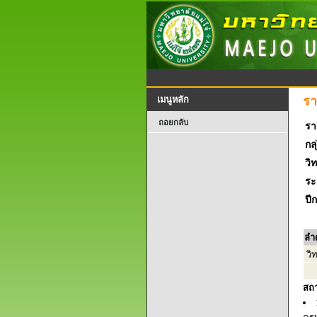
รา
เมนูหลัก
ถอยกลับ
รา
กลุ
วิ
ระ
ปี
ลำ
วิ
สถ