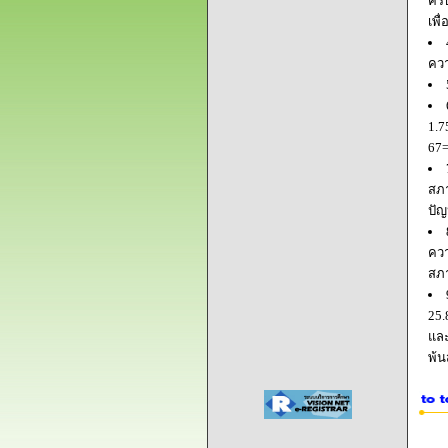
ครบ
เพื
ควา
1.7
67=
สภา
ปัญ
ควา
สภ
25.
และ
พ้น