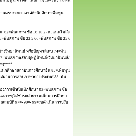
 (อยู่ระหว่างดำเนินการ) 19=รอชำระหนี้
านครบระยะเวลา 48=นักศึกษาเพิ่มพูน
50) 62=พ้นสภาพ ข้อ 16.10.2 (คะแนนไม่ถึง
5=พ้นสภาพ ข้อ 22.5 66=พ้นสภาพ ข้อ 25.6
างวิทยานิพนธ์ หรือปัญหาพิเศษ 74=พ้น
=พ้นสภาพ(สอบดุษฎีนิพนธ์/วิทยานิพนธ์/
โท)****
นักศึกษาสถาบันการศึกษาอื่น 85=เพิ่มพูน
พไม่ผ่านการสอบภาษาต่างประเทศ 88=พ้น
งการเข้าเป็นนักศึกษา 93=พ้นสภาพ ข้อ
พ้นสภาพ(ไม่ชำระค่าธรรมเนียมการศึกษา
สมบัติ 97=- 98=- 99=รอดำเนินการปรับ