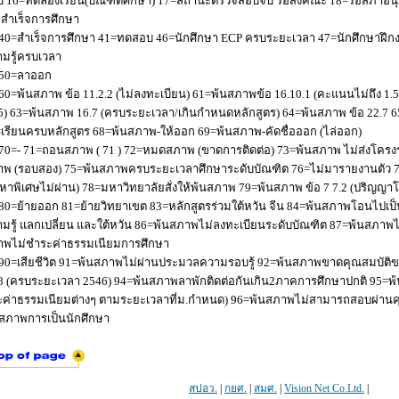
 16=ทดลองเรียน(บัณฑิตศึกษา) 17=สถานะตรวจสอบจบ รอส่งคณะ 18=รอสภาอนุมัติ
่อสำเร็จการศึกษา
40=สำเร็จการศึกษา 41=ทดสอบ 46=นักศึกษา ECP ครบระยะเวลา 47=นักศึกษาฝึกง
มรู้ครบเวลา
50=ลาออก
60=พ้นสภาพ ข้อ 11.2.2 (ไม่ลงทะเบียน) 61=พ้นสภาพข้อ 16.10.1 (คะแนนไม่ถึง 1.
5) 63=พ้นสภาพ 16.7 (ครบระยะเวลา/เกินกำหนดหลักสูตร) 64=พ้นสภาพ ข้อ 22.7 6
เรียนครบหลักสูตร 68=พ้นสภาพ-ให้ออก 69=พ้นสภาพ-คัดชื่อออก (ไล่ออก)
70=- 71=ถอนสภาพ ( 71 ) 72=หมดสภาพ (ขาดการติดต่อ) 73=พ้นสภาพ ไม่ส่งโครงร่
พ (รอบสอง) 75=พ้นสภาพครบระยะเวลาศึกษาระดับบัณฑิต 76=ไม่มารายงานตัว 77
หาพิเศษไม่ผ่าน) 78=มหาวิทยาลัยสั่งให้พ้นสภาพ 79=พ้นสภาพ ข้อ 7 7.2 (ปริญญา
80=ย้ายออก 81=ย้ายวิทยาเขต 83=หลักสูตรร่วมใต้หวัน จีน 84=พ้นสภาพโอนไปเป็น
มรู้ แลกเปลี่ยน และใต้หวัน 86=พ้นสภาพไม่ลงทะเบียนระดับบัณฑิต 87=พ้นสภา
าพไม่ชำระค่าธรรมเนียมการศึกษา
90=เสียชีวิต 91=พ้นสภาพไม่ผ่านประมวลความรอบรู้ 92=พ้นสภาพขาดคุณสมบัติขอ
8 (ครบระยะเวลา 2546) 94=พ้นสภาพลาพักติดต่อกันเกิน2ภาคการศึกษาปกติ 95=
ค่าธรรมเนียมต่างๆ ตามระยะเวลาที่ม.กำหนด) 96=พ้นสภาพไม่สามารถสอบผ่านคุณ
สภาพการเป็นนักศึกษา
สปอว.
|
กยศ.
|
สมศ.
|
Vision Net Co.Ltd.
|