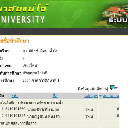
ยชื่อนักศึกษา
ชว100 : ชีววิทยาทั่วไป
ยวิชา
9
่ม
เชียงใหม่
ทยาเขต
ปริญญาตรี ปกติ
ดับการศึกษา
2564 ภาคการศึกษาที่ 1
การศึกษา
ดึงข้อมูลนักศึกษาสู่
ดับ
รหัส
ชื่อ
หลักสูตร
สถานภาพ
คโนโลยีการประมงและทรัพยากรทางน้ำ
1
6410101360
10
นายอชิรวัตติ์ งามผล
วท.บ
2
6410101347
10
นายณัฐชนน พันธุสา
วท.บ
รสนเทศและการสื่อสาร