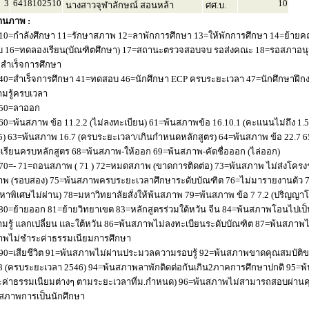
3
6418102510
10
นางสาวจุฬาลักษณ์ สอนหล้า
ศศ.บ.
านภาพ :
10=กำลังศึกษา 11=รักษาสภาพ 12=ลาพักการศึกษา 13=ให้พักการศึกษา 14=ย้ายค
 16=ทดลองเรียน(บัณฑิตศึกษา) 17=สถานะตรวจสอบจบ รอส่งคณะ 18=รอสภาอนุมัติ
่อสำเร็จการศึกษา
40=สำเร็จการศึกษา 41=ทดสอบ 46=นักศึกษา ECP ครบระยะเวลา 47=นักศึกษาฝึกง
มรู้ครบเวลา
50=ลาออก
60=พ้นสภาพ ข้อ 11.2.2 (ไม่ลงทะเบียน) 61=พ้นสภาพข้อ 16.10.1 (คะแนนไม่ถึง 1.
5) 63=พ้นสภาพ 16.7 (ครบระยะเวลา/เกินกำหนดหลักสูตร) 64=พ้นสภาพ ข้อ 22.7 6
เรียนครบหลักสูตร 68=พ้นสภาพ-ให้ออก 69=พ้นสภาพ-คัดชื่อออก (ไล่ออก)
70=- 71=ถอนสภาพ ( 71 ) 72=หมดสภาพ (ขาดการติดต่อ) 73=พ้นสภาพ ไม่ส่งโครงร่
พ (รอบสอง) 75=พ้นสภาพครบระยะเวลาศึกษาระดับบัณฑิต 76=ไม่มารายงานตัว 77
หาพิเศษไม่ผ่าน) 78=มหาวิทยาลัยสั่งให้พ้นสภาพ 79=พ้นสภาพ ข้อ 7 7.2 (ปริญญา
80=ย้ายออก 81=ย้ายวิทยาเขต 83=หลักสูตรร่วมใต้หวัน จีน 84=พ้นสภาพโอนไปเป็น
มรู้ แลกเปลี่ยน และใต้หวัน 86=พ้นสภาพไม่ลงทะเบียนระดับบัณฑิต 87=พ้นสภา
าพไม่ชำระค่าธรรมเนียมการศึกษา
90=เสียชีวิต 91=พ้นสภาพไม่ผ่านประมวลความรอบรู้ 92=พ้นสภาพขาดคุณสมบัติขอ
8 (ครบระยะเวลา 2546) 94=พ้นสภาพลาพักติดต่อกันเกิน2ภาคการศึกษาปกติ 95=
ค่าธรรมเนียมต่างๆ ตามระยะเวลาที่ม.กำหนด) 96=พ้นสภาพไม่สามารถสอบผ่านคุณ
สภาพการเป็นนักศึกษา