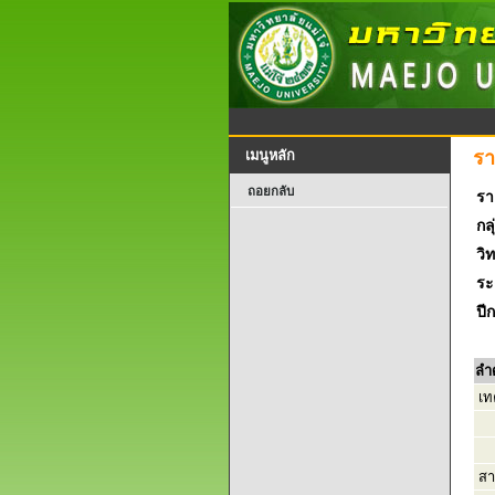
รา
เมนูหลัก
ถอยกลับ
รา
กลุ
วิ
ระ
ปี
ลำ
เท
สา