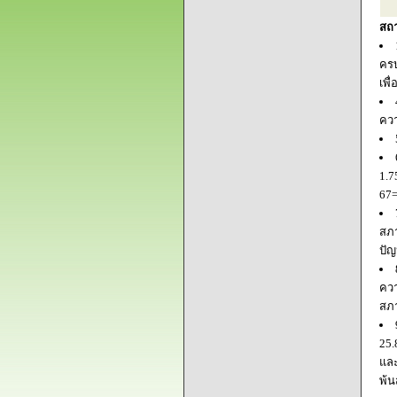
สถ
ครบ
เพื
ควา
1.7
67=
สภา
ปัญ
ควา
สภ
25.
และ
พ้น