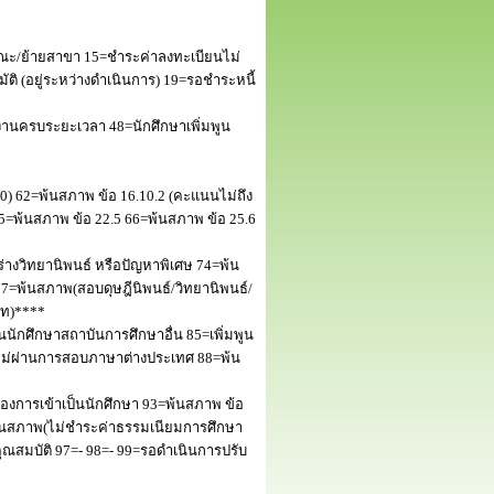
ณะ/ย้ายสาขา 15=ชำระค่าลงทะเบียนไม่
 (อยู่ระหว่างดำเนินการ) 19=รอชำระหนี้
านครบระยะเวลา 48=นักศึกษาเพิ่มพูน
50) 62=พ้นสภาพ ข้อ 16.10.2 (คะแนนไม่ถึง
5=พ้นสภาพ ข้อ 22.5 66=พ้นสภาพ ข้อ 25.6
างวิทยานิพนธ์ หรือปัญหาพิเศษ 74=พ้น
=พ้นสภาพ(สอบดุษฎีนิพนธ์/วิทยานิพนธ์/
โท)****
นักศึกษาสถาบันการศึกษาอื่น 85=เพิ่มพูน
พไม่ผ่านการสอบภาษาต่างประเทศ 88=พ้น
งการเข้าเป็นนักศึกษา 93=พ้นสภาพ ข้อ
พ้นสภาพ(ไม่ชำระค่าธรรมเนียมการศึกษา
สมบัติ 97=- 98=- 99=รอดำเนินการปรับ