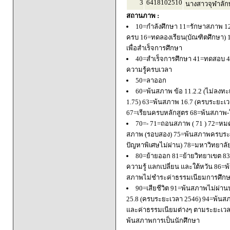
3
6418102510
นางสาวจุฬาลัก
สถานภาพ :
10=กำลังศึกษา 11=รักษาสภาพ 1
ครบ 16=ทดลองเรียน(บัณฑิตศึกษา) 
เพื่อสำเร็จการศึกษา
40=สำเร็จการศึกษา 41=ทดสอบ 4
ความรู้ครบเวลา
50=ลาออก
60=พ้นสภาพ ข้อ 11.2.2 (ไม่ลงทะ
1.75) 63=พ้นสภาพ 16.7 (ครบระยะเว
67=เรียนครบหลักสูตร 68=พ้นสภาพ-ใ
70=- 71=ถอนสภาพ ( 71 ) 72=หมด
สภาพ (รอบสอง) 75=พ้นสภาพครบระยะ
ปัญหาพิเศษไม่ผ่าน) 78=มหาวิทยาลั
80=ย้ายออก 81=ย้ายวิทยาเขต 83=
ความรู้ แลกเปลี่ยน และใต้หวัน 8
สภาพไม่ชำระค่าธรรมเนียมการศึก
90=เสียชีวิต 91=พ้นสภาพไม่ผ่า
25.8 (ครบระยะเวลา 2546) 94=พ้นส
และค่าธรรมเนียมต่างๆ ตามระยะเวล
พ้นสภาพการเป็นนักศึกษา