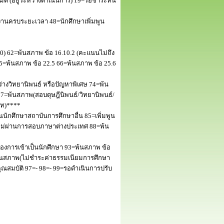
 (อยู่ระหว่างดำเนินการ) 19=รอชำระหนี้
านครบระยะเวลา 48=นักศึกษาเพิ่มพูน
50) 62=พ้นสภาพ ข้อ 16.10.2 (คะแนนไม่ถึง
5=พ้นสภาพ ข้อ 22.5 66=พ้นสภาพ ข้อ 25.6
างวิทยานิพนธ์ หรือปัญหาพิเศษ 74=พ้น
=พ้นสภาพ(สอบดุษฎีนิพนธ์/วิทยานิพนธ์/
โท)****
นักศึกษาสถาบันการศึกษาอื่น 85=เพิ่มพูน
พไม่ผ่านการสอบภาษาต่างประเทศ 88=พ้น
งการเข้าเป็นนักศึกษา 93=พ้นสภาพ ข้อ
พ้นสภาพ(ไม่ชำระค่าธรรมเนียมการศึกษา
สมบัติ 97=- 98=- 99=รอดำเนินการปรับ