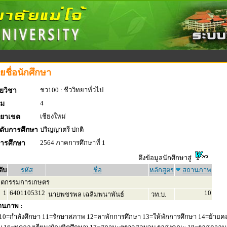
ยชื่อนักศึกษา
ชว100 : ชีววิทยาทั่วไป
ยวิชา
4
่ม
เชียงใหม่
ทยาเขต
ปริญญาตรี ปกติ
ดับการศึกษา
2564 ภาคการศึกษาที่ 1
การศึกษา
ดึงข้อมูลนักศึกษาสู่
ดับ
รหัส
ชื่อ
หลักสูตร
สถานภาพ
ิตกรรมการเกษตร
1
6401105312
10
นายพชรพล เฉลิมพนาพันธ์
วท.บ.
านภาพ :
10=กำลังศึกษา 11=รักษาสภาพ 12=ลาพักการศึกษา 13=ให้พักการศึกษา 14=ย้ายค