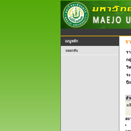
รา
เมนูหลัก
ถอยกลับ
รา
กลุ
วิ
ระ
ปี
ลำ
ผล
สถ