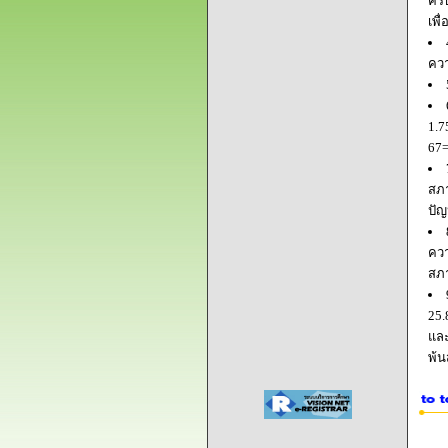
ครบ
เพื
ควา
1.7
67=
สภา
ปัญ
ควา
สภ
25.
และ
พ้น