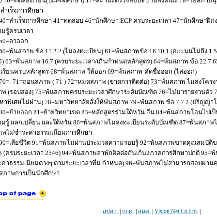
 16=ทดลองเรียน(บัณฑิตศึกษา) 17=สถานะตรวจสอบจบ รอส่งคณะ 18=รอสภาอนุมัติ
่อสำเร็จการศึกษา
40=สำเร็จการศึกษา 41=ทดสอบ 46=นักศึกษา ECP ครบระยะเวลา 47=นักศึกษาฝึกง
มรู้ครบเวลา
50=ลาออก
60=พ้นสภาพ ข้อ 11.2.2 (ไม่ลงทะเบียน) 61=พ้นสภาพข้อ 16.10.1 (คะแนนไม่ถึง 1.
5) 63=พ้นสภาพ 16.7 (ครบระยะเวลา/เกินกำหนดหลักสูตร) 64=พ้นสภาพ ข้อ 22.7 6
เรียนครบหลักสูตร 68=พ้นสภาพ-ให้ออก 69=พ้นสภาพ-คัดชื่อออก (ไล่ออก)
70=- 71=ถอนสภาพ ( 71 ) 72=หมดสภาพ (ขาดการติดต่อ) 73=พ้นสภาพ ไม่ส่งโครงร่
พ (รอบสอง) 75=พ้นสภาพครบระยะเวลาศึกษาระดับบัณฑิต 76=ไม่มารายงานตัว 77
หาพิเศษไม่ผ่าน) 78=มหาวิทยาลัยสั่งให้พ้นสภาพ 79=พ้นสภาพ ข้อ 7 7.2 (ปริญญา
80=ย้ายออก 81=ย้ายวิทยาเขต 83=หลักสูตรร่วมใต้หวัน จีน 84=พ้นสภาพโอนไปเป็น
มรู้ แลกเปลี่ยน และใต้หวัน 86=พ้นสภาพไม่ลงทะเบียนระดับบัณฑิต 87=พ้นสภา
าพไม่ชำระค่าธรรมเนียมการศึกษา
90=เสียชีวิต 91=พ้นสภาพไม่ผ่านประมวลความรอบรู้ 92=พ้นสภาพขาดคุณสมบัติขอ
8 (ครบระยะเวลา 2546) 94=พ้นสภาพลาพักติดต่อกันเกิน2ภาคการศึกษาปกติ 95=
ค่าธรรมเนียมต่างๆ ตามระยะเวลาที่ม.กำหนด) 96=พ้นสภาพไม่สามารถสอบผ่านคุณ
สภาพการเป็นนักศึกษา
สปอว.
|
กยศ.
|
สมศ.
|
Vision Net Co.Ltd.
|