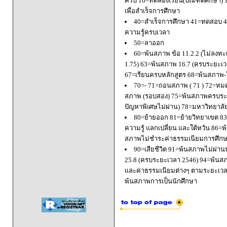
ครบ 16=ทดลองเรียน(บัณฑิตศึกษา) 
เพื่อสำเร็จการศึกษา
40=สำเร็จการศึกษา 41=ทดสอบ 4
ความรู้ครบเวลา
50=ลาออก
60=พ้นสภาพ ข้อ 11.2.2 (ไม่ลงทะ
1.75) 63=พ้นสภาพ 16.7 (ครบระยะเว
67=เรียนครบหลักสูตร 68=พ้นสภาพ-ใ
70=- 71=ถอนสภาพ ( 71 ) 72=หมด
สภาพ (รอบสอง) 75=พ้นสภาพครบระยะ
ปัญหาพิเศษไม่ผ่าน) 78=มหาวิทยาลั
80=ย้ายออก 81=ย้ายวิทยาเขต 83=
ความรู้ แลกเปลี่ยน และใต้หวัน 8
สภาพไม่ชำระค่าธรรมเนียมการศึก
90=เสียชีวิต 91=พ้นสภาพไม่ผ่า
25.8 (ครบระยะเวลา 2546) 94=พ้นส
และค่าธรรมเนียมต่างๆ ตามระยะเวล
พ้นสภาพการเป็นนักศึกษา