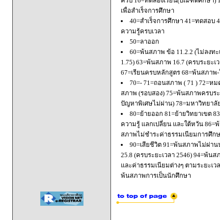
ครบ 16=ทดลองเรียน(บัณฑิตศึกษา) 
เพื่อสำเร็จการศึกษา
40=สำเร็จการศึกษา 41=ทดสอบ 4
ความรู้ครบเวลา
50=ลาออก
60=พ้นสภาพ ข้อ 11.2.2 (ไม่ลงทะ
1.75) 63=พ้นสภาพ 16.7 (ครบระยะเว
67=เรียนครบหลักสูตร 68=พ้นสภาพ-ใ
70=- 71=ถอนสภาพ ( 71 ) 72=หมด
สภาพ (รอบสอง) 75=พ้นสภาพครบระยะ
ปัญหาพิเศษไม่ผ่าน) 78=มหาวิทยาลั
80=ย้ายออก 81=ย้ายวิทยาเขต 83=
ความรู้ แลกเปลี่ยน และใต้หวัน 8
สภาพไม่ชำระค่าธรรมเนียมการศึก
90=เสียชีวิต 91=พ้นสภาพไม่ผ่า
25.8 (ครบระยะเวลา 2546) 94=พ้นส
และค่าธรรมเนียมต่างๆ ตามระยะเวล
พ้นสภาพการเป็นนักศึกษา