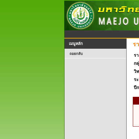
รา
เมนูหลัก
ถอยกลับ
รา
กลุ
วิ
ระ
ปี