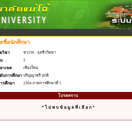
ยชื่อนักศึกษา
ชว330 : จุลชีววิทยา
ยวิชา
2
่ม
เชียงใหม่
ทยาเขต
ปริญญาตรี ปกติ
ดับการศึกษา
2564 ภาคการศึกษาที่ 1
การศึกษา
โปรดทราบ
* ไ ม่ พ บ ข้ อ มู ล ที่ เ ลื อ ก *