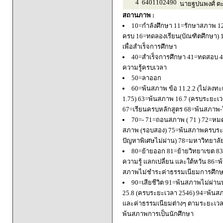
4
6401102490
นายฐปนพงศ์ ตะ
สถานภาพ :
10=กำลังศึกษา 11=รักษาสภาพ 1
ครบ 16=ทดลองเรียน(บัณฑิตศึกษา) 
เพื่อสำเร็จการศึกษา
40=สำเร็จการศึกษา 41=ทดสอบ 4
ความรู้ครบเวลา
50=ลาออก
60=พ้นสภาพ ข้อ 11.2.2 (ไม่ลงทะ
1.75) 63=พ้นสภาพ 16.7 (ครบระยะเว
67=เรียนครบหลักสูตร 68=พ้นสภาพ-ใ
70=- 71=ถอนสภาพ ( 71 ) 72=หมด
สภาพ (รอบสอง) 75=พ้นสภาพครบระยะ
ปัญหาพิเศษไม่ผ่าน) 78=มหาวิทยาลั
80=ย้ายออก 81=ย้ายวิทยาเขต 83=
ความรู้ แลกเปลี่ยน และใต้หวัน 8
สภาพไม่ชำระค่าธรรมเนียมการศึก
90=เสียชีวิต 91=พ้นสภาพไม่ผ่า
25.8 (ครบระยะเวลา 2546) 94=พ้นส
และค่าธรรมเนียมต่างๆ ตามระยะเวล
พ้นสภาพการเป็นนักศึกษา