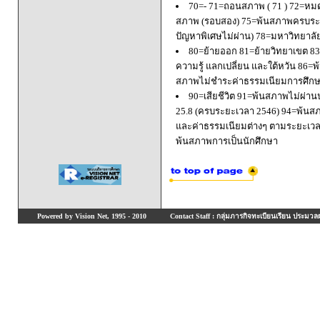
70=- 71=ถอนสภาพ ( 71 ) 72=หมด
สภาพ (รอบสอง) 75=พ้นสภาพครบระยะ
ปัญหาพิเศษไม่ผ่าน) 78=มหาวิทยาลั
80=ย้ายออก 81=ย้ายวิทยาเขต 83=
ความรู้ แลกเปลี่ยน และใต้หวัน 8
สภาพไม่ชำระค่าธรรมเนียมการศึก
90=เสียชีวิต 91=พ้นสภาพไม่ผ่า
25.8 (ครบระยะเวลา 2546) 94=พ้นส
และค่าธรรมเนียมต่างๆ ตามระยะเวล
พ้นสภาพการเป็นนักศึกษา
Powered by Vision Net, 1995 - 2010
Contact Staff : กลุ่มภารกิจทะเบียนเรียน ประมวลผ