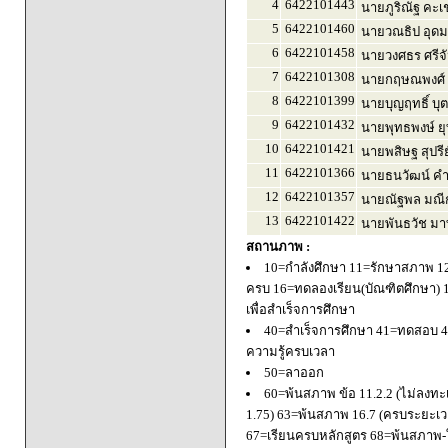
4
6422101443
นายภูริณัฐ คะเ
5
6422101460
นายวณธิป อุดม
6
6422101458
นายวงศธร ศรีจ
7
6422101308
นายกฤษณพงศ์ 
8
6422101399
นายบุญฤทธิ์ บุ
9
6422101432
นายพุทธพงษ์ ยุ
10
6422101421
นายพสิษฐ สุปรี
11
6422101366
นายธนวัฒน์ ค
12
6422101357
นายณัฐพล มณีก
13
6422101422
นายพันธวัช มา
สถานภาพ :
10=กำลังศึกษา 11=รักษาสภาพ 1
ครบ 16=ทดลองเรียน(บัณฑิตศึกษา) 
เพื่อสำเร็จการศึกษา
40=สำเร็จการศึกษา 41=ทดสอบ 4
ความรู้ครบเวลา
50=ลาออก
60=พ้นสภาพ ข้อ 11.2.2 (ไม่ลงทะ
1.75) 63=พ้นสภาพ 16.7 (ครบระยะเว
67=เรียนครบหลักสูตร 68=พ้นสภาพ-ใ