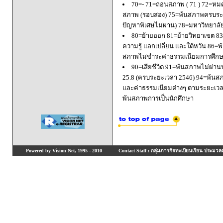
70=- 71=ถอนสภาพ ( 71 ) 72=หมด
สภาพ (รอบสอง) 75=พ้นสภาพครบระยะ
ปัญหาพิเศษไม่ผ่าน) 78=มหาวิทยาลั
80=ย้ายออก 81=ย้ายวิทยาเขต 83=
ความรู้ แลกเปลี่ยน และใต้หวัน 8
สภาพไม่ชำระค่าธรรมเนียมการศึก
90=เสียชีวิต 91=พ้นสภาพไม่ผ่า
25.8 (ครบระยะเวลา 2546) 94=พ้นส
และค่าธรรมเนียมต่างๆ ตามระยะเวล
พ้นสภาพการเป็นนักศึกษา
Powered by Vision Net, 1995 - 2010
Contact Staff : กลุ่มภารกิจทะเบียนเรียน ประมวลผ