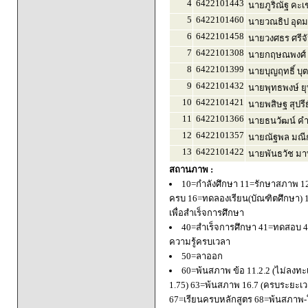
4
6422101443
นายภูริณัฐ คะเ
5
6422101460
นายวณธิป อุดม
6
6422101458
นายวงศธร ศรีจ
7
6422101308
นายกฤษณพงศ์ 
8
6422101399
นายบุญฤทธิ์ บุ
9
6422101432
นายพุทธพงษ์ ยุ
10
6422101421
นายพสิษฐ สุปรี
11
6422101366
นายธนวัฒน์ ค
12
6422101357
นายณัฐพล มณีก
13
6422101422
นายพันธวัช มา
สถานภาพ :
10=กำลังศึกษา 11=รักษาสภาพ 1
ครบ 16=ทดลองเรียน(บัณฑิตศึกษา) 
เพื่อสำเร็จการศึกษา
40=สำเร็จการศึกษา 41=ทดสอบ 4
ความรู้ครบเวลา
50=ลาออก
60=พ้นสภาพ ข้อ 11.2.2 (ไม่ลงทะ
1.75) 63=พ้นสภาพ 16.7 (ครบระยะเว
67=เรียนครบหลักสูตร 68=พ้นสภาพ-ใ