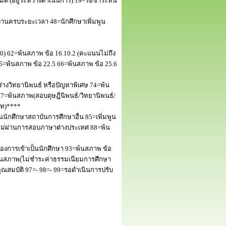
 (อยู่ระหว่างดำเนินการ) 19=รอชำระหนี้
านครบระยะเวลา 48=นักศึกษาเพิ่มพูน
50) 62=พ้นสภาพ ข้อ 16.10.2 (คะแนนไม่ถึง
5=พ้นสภาพ ข้อ 22.5 66=พ้นสภาพ ข้อ 25.6
างวิทยานิพนธ์ หรือปัญหาพิเศษ 74=พ้น
=พ้นสภาพ(สอบดุษฎีนิพนธ์/วิทยานิพนธ์/
โท)****
นักศึกษาสถาบันการศึกษาอื่น 85=เพิ่มพูน
พไม่ผ่านการสอบภาษาต่างประเทศ 88=พ้น
งการเข้าเป็นนักศึกษา 93=พ้นสภาพ ข้อ
พ้นสภาพ(ไม่ชำระค่าธรรมเนียมการศึกษา
สมบัติ 97=- 98=- 99=รอดำเนินการปรับ