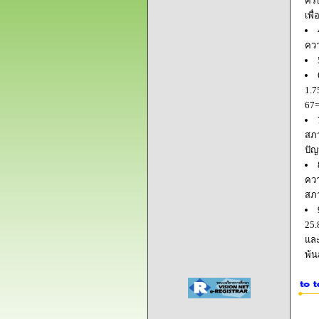
ครบ
เพื
ควา
1.7
67=
สภา
ปัญ
ควา
สภ
25.
และ
พ้น