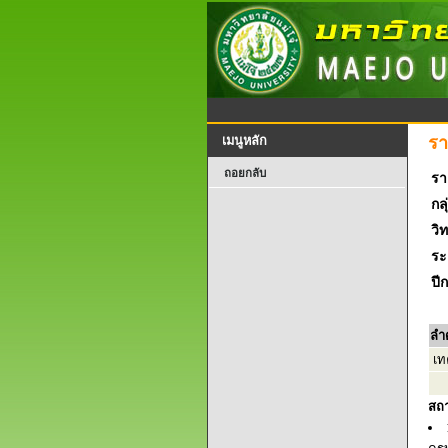
รา
เมนูหลัก
ถอยกลับ
รา
กลุ
วิ
ระ
ปี
ลำ
เท
สถ