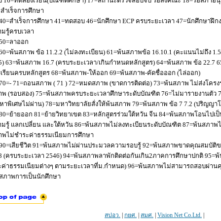
 16=ทดลองเรียน(บัณฑิตศึกษา) 17=สถานะตรวจสอบจบ รอส่งคณะ 18=รอสภาอนุมัติ
่อสำเร็จการศึกษา
40=สำเร็จการศึกษา 41=ทดสอบ 46=นักศึกษา ECP ครบระยะเวลา 47=นักศึกษาฝึกง
มรู้ครบเวลา
50=ลาออก
60=พ้นสภาพ ข้อ 11.2.2 (ไม่ลงทะเบียน) 61=พ้นสภาพข้อ 16.10.1 (คะแนนไม่ถึง 1.
5) 63=พ้นสภาพ 16.7 (ครบระยะเวลา/เกินกำหนดหลักสูตร) 64=พ้นสภาพ ข้อ 22.7 6
เรียนครบหลักสูตร 68=พ้นสภาพ-ให้ออก 69=พ้นสภาพ-คัดชื่อออก (ไล่ออก)
70=- 71=ถอนสภาพ ( 71 ) 72=หมดสภาพ (ขาดการติดต่อ) 73=พ้นสภาพ ไม่ส่งโครงร่
พ (รอบสอง) 75=พ้นสภาพครบระยะเวลาศึกษาระดับบัณฑิต 76=ไม่มารายงานตัว 77
หาพิเศษไม่ผ่าน) 78=มหาวิทยาลัยสั่งให้พ้นสภาพ 79=พ้นสภาพ ข้อ 7 7.2 (ปริญญา
80=ย้ายออก 81=ย้ายวิทยาเขต 83=หลักสูตรร่วมใต้หวัน จีน 84=พ้นสภาพโอนไปเป็น
มรู้ แลกเปลี่ยน และใต้หวัน 86=พ้นสภาพไม่ลงทะเบียนระดับบัณฑิต 87=พ้นสภา
าพไม่ชำระค่าธรรมเนียมการศึกษา
90=เสียชีวิต 91=พ้นสภาพไม่ผ่านประมวลความรอบรู้ 92=พ้นสภาพขาดคุณสมบัติขอ
8 (ครบระยะเวลา 2546) 94=พ้นสภาพลาพักติดต่อกันเกิน2ภาคการศึกษาปกติ 95=
ค่าธรรมเนียมต่างๆ ตามระยะเวลาที่ม.กำหนด) 96=พ้นสภาพไม่สามารถสอบผ่านคุณ
สภาพการเป็นนักศึกษา
สปอว.
|
กยศ.
|
สมศ.
|
Vision Net Co.Ltd.
|