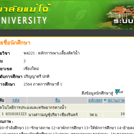
ยชื่อนักศึกษา
พล221 : หลักการเพาะเลี้ยงสัตว์น้ำ
ยวิชา
2
่ม
เชียงใหม่
ทยาเขต
ปริญญาตรี ปกติ
ดับการศึกษา
2564 ภาคการศึกษาที่ 1
การศึกษา
ดึงข้อมูลนักศึกษาสู่
ดับ
รหัส
ชื่อ
หลักสูตร
สถานภาพ
คโนโลยีการประมงและทรัพยากรทางน้ำ
1
6310101323
10
นางสาวมญชุ์ปริยา เชียงรินทร์
วท.บ
านภาพ :
10=กำลังศึกษา 11=รักษาสภาพ 12=ลาพักการศึกษา 13=ให้พักการศึกษา 14=ย้ายค