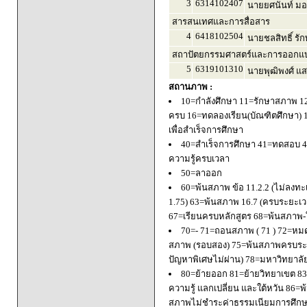
3
6314102407
นายยศนันท์ มอ
สารสนเทศและการสื่อสาร
4
6418102504
นายชลสิทธิ์ รั
สถาปัตยกรรมศาสตร์และการออกแบบ
5
6319101310
นายพุฒิพงศ์ แ
สถานภาพ :
10=กำลังศึกษา 11=รักษาสภาพ 1
ครบ 16=ทดลองเรียน(บัณฑิตศึกษา) 
เพื่อสำเร็จการศึกษา
40=สำเร็จการศึกษา 41=ทดสอบ 4
ความรู้ครบเวลา
50=ลาออก
60=พ้นสภาพ ข้อ 11.2.2 (ไม่ลงทะ
1.75) 63=พ้นสภาพ 16.7 (ครบระยะเว
67=เรียนครบหลักสูตร 68=พ้นสภาพ-ใ
70=- 71=ถอนสภาพ ( 71 ) 72=หมด
สภาพ (รอบสอง) 75=พ้นสภาพครบระยะ
ปัญหาพิเศษไม่ผ่าน) 78=มหาวิทยาลั
80=ย้ายออก 81=ย้ายวิทยาเขต 83=
ความรู้ แลกเปลี่ยน และใต้หวัน 8
สภาพไม่ชำระค่าธรรมเนียมการศึก