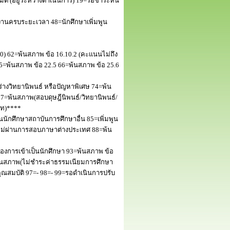
 (อยู่ระหว่างดำเนินการ) 19=รอชำระหนี้
านครบระยะเวลา 48=นักศึกษาเพิ่มพูน
50) 62=พ้นสภาพ ข้อ 16.10.2 (คะแนนไม่ถึง
5=พ้นสภาพ ข้อ 22.5 66=พ้นสภาพ ข้อ 25.6
างวิทยานิพนธ์ หรือปัญหาพิเศษ 74=พ้น
=พ้นสภาพ(สอบดุษฎีนิพนธ์/วิทยานิพนธ์/
โท)****
นักศึกษาสถาบันการศึกษาอื่น 85=เพิ่มพูน
พไม่ผ่านการสอบภาษาต่างประเทศ 88=พ้น
งการเข้าเป็นนักศึกษา 93=พ้นสภาพ ข้อ
พ้นสภาพ(ไม่ชำระค่าธรรมเนียมการศึกษา
สมบัติ 97=- 98=- 99=รอดำเนินการปรับ