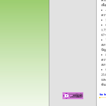
ครบ
เพื
ควา
1.7
67=
สภา
ปัญ
ควา
สภ
25.
และ
พ้น