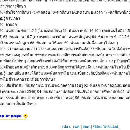
 16=ทดลองเรียน(บัณฑิตศึกษา) 17=สถานะตรวจสอบจบ รอส่งคณะ 18=รอสภาอนุมัติ
่อสำเร็จการศึกษา
40=สำเร็จการศึกษา 41=ทดสอบ 46=นักศึกษา ECP ครบระยะเวลา 47=นักศึกษาฝึกง
มรู้ครบเวลา
50=ลาออก
60=พ้นสภาพ ข้อ 11.2.2 (ไม่ลงทะเบียน) 61=พ้นสภาพข้อ 16.10.1 (คะแนนไม่ถึง 1.
5) 63=พ้นสภาพ 16.7 (ครบระยะเวลา/เกินกำหนดหลักสูตร) 64=พ้นสภาพ ข้อ 22.7 6
เรียนครบหลักสูตร 68=พ้นสภาพ-ให้ออก 69=พ้นสภาพ-คัดชื่อออก (ไล่ออก)
70=- 71=ถอนสภาพ ( 71 ) 72=หมดสภาพ (ขาดการติดต่อ) 73=พ้นสภาพ ไม่ส่งโครงร่
พ (รอบสอง) 75=พ้นสภาพครบระยะเวลาศึกษาระดับบัณฑิต 76=ไม่มารายงานตัว 77
หาพิเศษไม่ผ่าน) 78=มหาวิทยาลัยสั่งให้พ้นสภาพ 79=พ้นสภาพ ข้อ 7 7.2 (ปริญญา
80=ย้ายออก 81=ย้ายวิทยาเขต 83=หลักสูตรร่วมใต้หวัน จีน 84=พ้นสภาพโอนไปเป็น
มรู้ แลกเปลี่ยน และใต้หวัน 86=พ้นสภาพไม่ลงทะเบียนระดับบัณฑิต 87=พ้นสภา
าพไม่ชำระค่าธรรมเนียมการศึกษา
90=เสียชีวิต 91=พ้นสภาพไม่ผ่านประมวลความรอบรู้ 92=พ้นสภาพขาดคุณสมบัติขอ
8 (ครบระยะเวลา 2546) 94=พ้นสภาพลาพักติดต่อกันเกิน2ภาคการศึกษาปกติ 95=
ค่าธรรมเนียมต่างๆ ตามระยะเวลาที่ม.กำหนด) 96=พ้นสภาพไม่สามารถสอบผ่านคุณ
สภาพการเป็นนักศึกษา
สปอว.
|
กยศ.
|
สมศ.
|
Vision Net Co.Ltd.
|