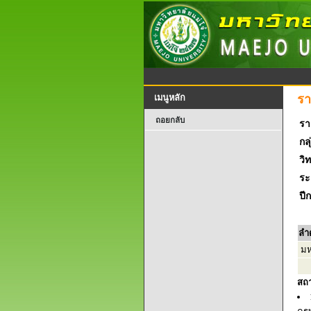
รา
เมนูหลัก
ถอยกลับ
รา
กลุ
วิ
ระ
ปี
ลำ
มหา
สถ