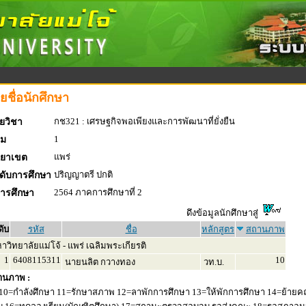
ยชื่อนักศึกษา
กช321 : เศรษฐกิจพอเพียงและการพัฒนาที่ยั่งยืน
ยวิชา
1
่ม
แพร่
ทยาเขต
ปริญญาตรี ปกติ
ดับการศึกษา
2564 ภาคการศึกษาที่ 2
การศึกษา
ดึงข้อมูลนักศึกษาสู่
ดับ
รหัส
ชื่อ
หลักสูตร
สถานภาพ
วิทยาลัยแม่โจ้ - แพร่ เฉลิมพระเกียรติ
1
6408115311
10
นายนลิต กวางทอง
วท.บ.
านภาพ :
10=กำลังศึกษา 11=รักษาสภาพ 12=ลาพักการศึกษา 13=ให้พักการศึกษา 14=ย้ายค